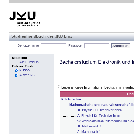
Studienhandbuch der JKU Linz
Benutzername
Passwort
Übersicht
Bachelorstudium Elektronik und 
Alle Curricula
Externe Tools
KUSSS
Auwea NG
(*)
Leider ist diese Information in Deutsch nicht verfü
Über
Pflichtfächer
........
Mathematische und naturwissenschaftli
................
UE Physik I für TechnikerInnen
................
VL Physik I für TechnikerInnen
................
KV Wahrscheinlichkeitstheorie und sto
................
UE Mathematik 1
................
VL Mathematik 1