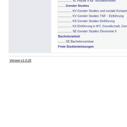
................
VL Physik II für TechnikerInnen
........
Gender Studies
................
KV Gender Studies und soziale Kompe
................
KV Gender Studies TNF - Einführung
................
KS Gender Studies Einführung
................
KS Einführung in IKT, Gesellschaft, Ge
................
SE Gender Studies Ökonomie II
Bachelorarbeit
........
SE Bachelorseminar
Freie Studienleistungen
Version v1.0.25