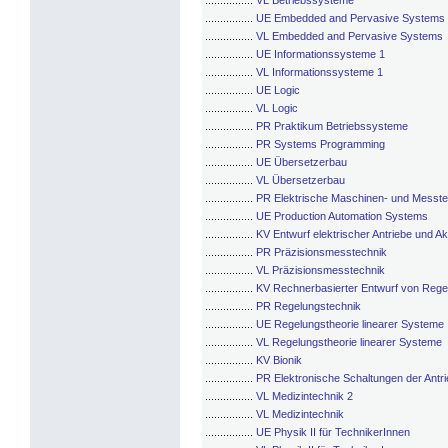
................
VL Betriebssysteme
................
UE Embedded and Pervasive Systems
................
VL Embedded and Pervasive Systems
................
UE Informationssysteme 1
................
VL Informationssysteme 1
................
UE Logic
................
VL Logic
................
PR Praktikum Betriebssysteme
................
PR Systems Programming
................
UE Übersetzerbau
................
VL Übersetzerbau
................
PR Elektrische Maschinen- und Messte
................
UE Production Automation Systems
................
KV Entwurf elektrischer Antriebe und A
................
PR Präzisionsmesstechnik
................
VL Präzisionsmesstechnik
................
KV Rechnerbasierter Entwurf von Rege
................
PR Regelungstechnik
................
UE Regelungstheorie linearer Systeme
................
VL Regelungstheorie linearer Systeme
................
KV Bionik
................
PR Elektronische Schaltungen der Antr
................
VL Medizintechnik 2
................
VL Medizintechnik
................
UE Physik II für TechnikerInnen