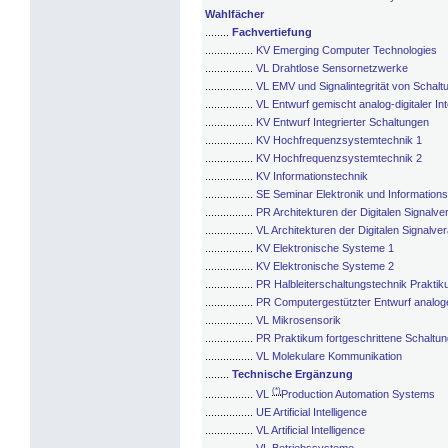
Wahlfächer
........
Fachvertiefung
................
KV Emerging Computer Technologies
................
VL Drahtlose Sensornetzwerke
................
VL EMV und Signalintegrität von Schal
................
VL Entwurf gemischt analog-digitaler In
................
KV Entwurf Integrierter Schaltungen
................
KV Hochfrequenzsystemtechnik 1
................
KV Hochfrequenzsystemtechnik 2
................
KV Informationstechnik
................
SE Seminar Elektronik und Informations
................
PR Architekturen der Digitalen Signalve
................
VL Architekturen der Digitalen Signalve
................
KV Elektronische Systeme 1
................
KV Elektronische Systeme 2
................
PR Halbleiterschaltungstechnik Prakti
................
PR Computergestützter Entwurf analog
................
VL Mikrosensorik
................
PR Praktikum fortgeschrittene Schaltu
................
VL Molekulare Kommunikation
........
Technische Ergänzung
(*)
................
VL
Production Automation Systems
................
UE Artificial Intelligence
................
VL Artificial Intelligence