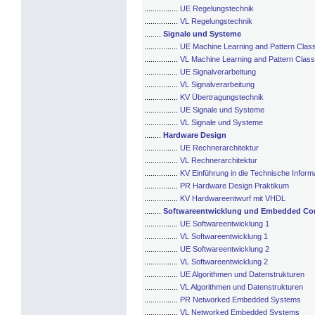
................
UE Regelungstechnik
................
VL Regelungstechnik
........
Signale und Systeme
................
UE Machine Learning and Pattern Classi
................
VL Machine Learning and Pattern Classi
................
UE Signalverarbeitung
................
VL Signalverarbeitung
................
KV Übertragungstechnik
................
UE Signale und Systeme
................
VL Signale und Systeme
........
Hardware Design
................
UE Rechnerarchitektur
................
VL Rechnerarchitektur
................
KV Einführung in die Technische Inform
................
PR Hardware Design Praktikum
................
KV Hardwareentwurf mit VHDL
........
Softwareentwicklung und Embedded Co
................
UE Softwareentwicklung 1
................
VL Softwareentwicklung 1
................
UE Softwareentwicklung 2
................
VL Softwareentwicklung 2
................
UE Algorithmen und Datenstrukturen
................
VL Algorithmen und Datenstrukturen
................
PR Networked Embedded Systems
................
VL Networked Embedded Systems