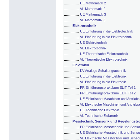
................
UE Mathematik 2
................
VL Mathematik 2
................
UE Mathematik 3
................
VL Mathematik 3
........
Elektrotechnik
................
UE Einführung in die Elektrotechnik
................
VL Einführung in die Elektrotechnik
................
UE Elektrotechnik
................
VL Elektrotechnik
................
UE Theoretische Elektrotechnik
................
VL Theoretische Elektrotechnik
........
Elektronik
................
KV Analoge Schaltungstechnik
................
UE Einführung in die Elektronik
................
VL Einführung in die Elektronik
................
PR Einführungspraktikum ELIT Teil 1
................
PR Einführungspraktikum ELIT Teil 2
................
UE Elektrische Maschinen und Antriebs
................
VL Elektrische Maschinen und Antriebse
................
UE Technische Elektronik
................
VL Technische Elektronik
........
Messtechnik, Sensorik und Regelungste
................
PR Elektrische Messtechnik und Senso
................
UE Elektrische Messtechnik und Senso
................
VL Elektrische Messtechnik und Sensor