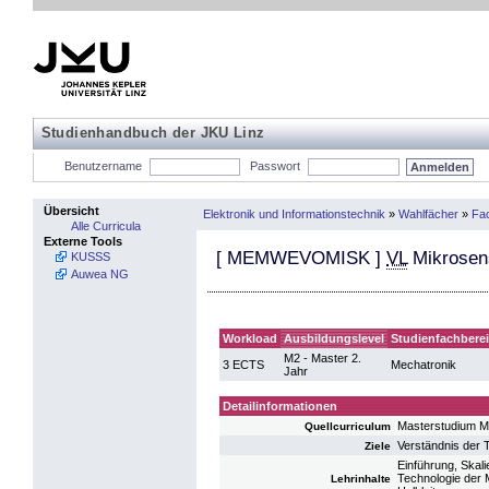
Studienhandbuch der JKU Linz
Benutzername
Passwort
Übersicht
Elektronik und Informationstechnik
»
Wahlfächer
»
Fac
Alle Curricula
Externe Tools
[
MEMWEVOMISK
]
VL
Mikrosen
KUSSS
Auwea NG
Workload
Ausbildungslevel
Studienfachbere
M2 - Master 2.
3 ECTS
Mechatronik
Jahr
Detailinformationen
Masterstudium M
Quellcurriculum
Verständnis der 
Ziele
Einführung, Skali
Technologie der 
Lehrinhalte