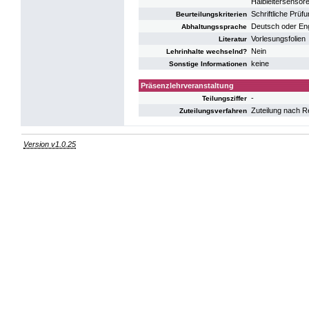
Halbleitersensor
Schriftliche Prüf
Beurteilungskriterien
Deutsch oder Eng
Abhaltungssprache
Vorlesungsfolien
Literatur
Nein
Lehrinhalte wechselnd?
keine
Sonstige Informationen
Präsenzlehrveranstaltung
-
Teilungsziffer
Zuteilung nach R
Zuteilungsverfahren
Version v1.0.25