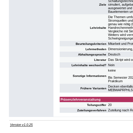
Schaltungstechni
simuliert, aufge
Ziele
ausgewertet und 
Bauelementen und
Die Themen umfas
Stromquellen und
genau wie nötig 
Handrechenmetho
Lehrinhalte
Vergleiche mit S
Weiters wird verm
Schwingneigungen
Mitarbeit und Pro
Beurteilungskriterien
Dimensionierung,
Lehrmethoden
Deutsch
Abhaltungssprache
Das Skript wird o
Literatur
Nein
Lehrinhalte wechselnd?
keine
Sonstige Informationen
Bis Semester 20
Praktikum
Decken ebenfalls
Frühere Varianten
MEBWAPRPHLS: PR
Präsenzlehrveranstaltung
20
Teilungsziffer
Zuteilung nach R
Zuteilungsverfahren
Version v1.0.25