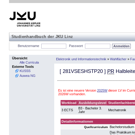
Studienhandbuch der JKU Linz
Benutzername
Passwort
Übersicht
Elektronik und Informationstechnik
»
Wahlfächer
»
Fac
Alle Curricula
Externe Tools
[
281VSESHSTP20
]
PR
Halbleit
KUSSS
Auwea NG
Es ist eine neuere Version
2025W
dieser LV im Curri
2026W vorhanden.
Workload
Ausbildungslevel
Studienfachbere
B3 - Bachelor 3.
3 ECTS
Mechatronik
Jahr
Detailinformationen
Bachelorstudium
Quellcurriculum
Das Praktikum kn