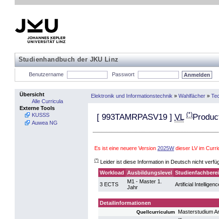
Studienhandbuch der JKU Linz
Benutzername
Passwort
Übersicht
Elektronik und Informationstechnik
»
Wahlfächer
»
Te
Alle Curricula
Externe Tools
(*)
KUSSS
[
993TAMRPASV19
]
VL
Produc
Auwea NG
Es ist eine neuere Version
2025W
dieser LV im Curr
(*)
Leider ist diese Information in Deutsch nicht verfü
Workload
Ausbildungslevel
Studienfachbere
M1 - Master 1.
3 ECTS
Artificial Intelligenc
Jahr
Detailinformationen
Masterstudium Art
Quellcurriculum