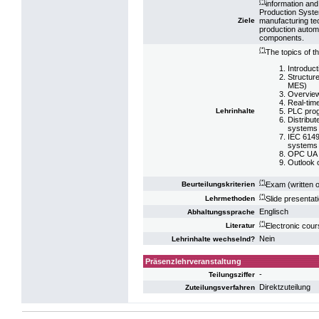
(*)
information an
Production System
manufacturing tec
Ziele
production autom
components.
(*)
The topics of t
Introduct
Structur
MES)
Overview
Real-tim
PLC prog
Lehrinhalte
Distribut
systems
IEC 61499
systems
OPC UA
Outlook 
(*)
Exam (written o
Beurteilungskriterien
(*)
Slide presenta
Lehrmethoden
Englisch
Abhaltungssprache
(*)
Electronic cour
Literatur
Nein
Lehrinhalte wechselnd?
Präsenzlehrveranstaltung
-
Teilungsziffer
Direktzuteilung
Zuteilungsverfahren