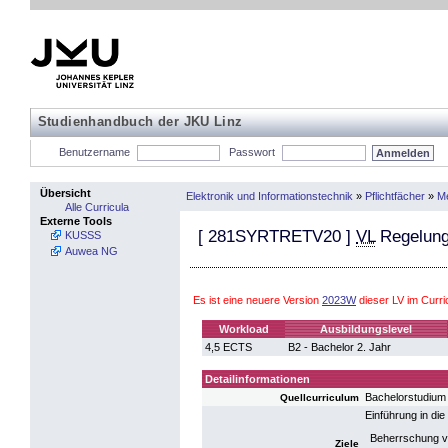
Studienhandbuch der JKU Linz
Benutzername
Passwort
Übersicht
Elektronik und Informationstechnik
»
Pflichtfächer
»
Me
Alle Curricula
Externe Tools
[
281SYRTRETV20
]
VL
Regelung
KUSSS
Auwea NG
Es ist eine neuere Version
2023W
dieser LV im Curr
Workload
Ausbildungslevel
4,5 ECTS
B2 - Bachelor 2. Jahr
Detailinformationen
Bachelorstudium
Quellcurriculum
Einführung in di
Beherrschung vo
Ziele