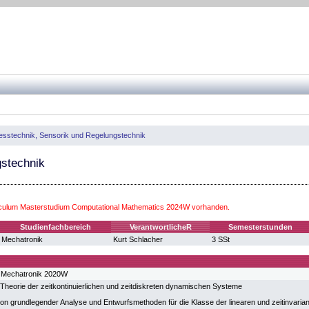
sstechnik, Sensorik und Regelungstechnik
stechnik
iculum Masterstudium Computational Mathematics 2024W vorhanden.
Studienfachbereich
VerantwortlicheR
Semesterstunden
Mechatronik
Kurt Schlacher
3 SSt
 Mechatronik 2020W
e Theorie der zeitkontinuierlichen und zeitdiskreten dynamischen Systeme
n grundlegender Analyse und Entwurfsmethoden für die Klasse der linearen und zeitinvari