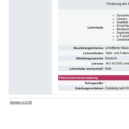
Förderung des 
Dynamisc
Lineare,
Stabilitä
Erreichb
Lehrinhalte
Beobacht
Separat
q-Transf
Linearis
schriftliche Kla
Beurteilungskriterien
Tafel- und Folien
Lehrmethoden
Deutsch
Abhaltungssprache
JKU KUSSS und/
Literatur
Nein
Lehrinhalte wechselnd?
Präsenzlehrveranstaltung
-
Teilungsziffer
Zuteilung nach R
Zuteilungsverfahren
Version v1.0.25