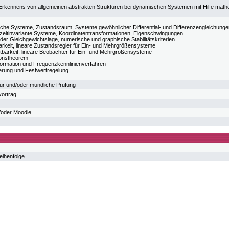
Erkennens von allgemeinen abstrakten Strukturen bei dynamischen Systemen mit Hilfe mat
he Systeme, Zustandsraum, Systeme gewöhnlicher Differential- und Differenzengleichunge
 zeitinvariante Systeme, Koordinatentransformationen, Eigenschwingungen
t der Gleichgewichtslage, numerische und graphische Stabilitätskriterien
arkeit, lineare Zustandsregler für Ein- und Mehrgrößensysteme
barkeit, lineare Beobachter für Ein- und Mehrgrößensysteme
ionstheorem
ormation und Frequenzkennlinienverfahren
ierung und Festwertregelung
usur und/oder mündliche Prüfung
vortrag
oder Moodle
eihenfolge