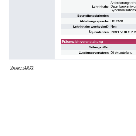
Anforderungserhe
Datenbankentwurf
Lehrinhalte
Synchronisations
Beurteilungskriterien
Deutsch
Abhaltungssprache
Nein
Lehrinhalte wechselnd?
INBPFVOIFS1: VO
Äquivalenzen
Präsenzlehrveranstaltung
-
Teilungsziffer
Direktzuteilung
Zuteilungsverfahren
Version v1.0.25