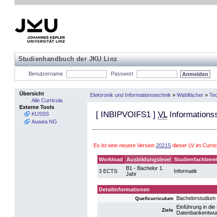
Studienhandbuch der JKU Linz
Benutzername
Passwort
Übersicht
Elektronik und Informationstechnik
»
Wahlfächer
»
Te
Alle Curricula
Externe Tools
[
INBIPVOIFS1
]
VL
Informations
KUSSS
Auwea NG
Es ist eine neuere Version
2021S
dieser LV im Curri
Workload
Ausbildungslevel
Studienfachbere
B1 - Bachelor 1.
3 ECTS
Informatik
Jahr
Detailinformationen
Bachelorstudium
Quellcurriculum
Einführung in di
Ziele
Datenbankentwurf