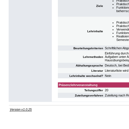
Praktisc
Praktisc
Ziele
Funktion
beherrs
Praktisc
Praktisc
Verwendu
Lehrinhalte
Funktion
Realisie
Semester
Schriftlichen Ab
Beurteilungskriterien
Einführung durch 
Aufgaben unter A
Lehrmethoden
Hausübungsbeisp
Deutsch, bei Bed
Abhaltungssprache
Literaturliste wi
Literatur
Nein
Lehrinhalte wechselnd?
Präsenzlehrveranstaltung
20
Teilungsziffer
Zuteilung nach R
Zuteilungsverfahren
Version v1.0.25