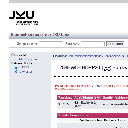
Studienhandbuch der JKU Linz
Benutzername
Passwort
Übersicht
Elektronik und Informationstechnik
»
Pflichtfächer
»
H
Alle Curricula
Externe Tools
[
289HWDEHDPP20
]
PR
Hardwa
KUSSS
Auwea NG
Es ist eine neuere Version
2025W
dieser LV im Curri
2026W vorhanden.
Workload
Ausbildungslevel
Studienfachbere
B2 - Bachelor 2.
3 ECTS
Informationselektr
Jahr
Detailinformationen
Bachelorstudium 
Quellcurriculum