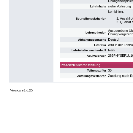
Übungsbeispiele
siehe Vorlesung
Lehrinhalte
kombiniert:
Anzahl d
Beurteilungskriterien
Qualität 
Ausgegebene Übun
Lehrmethoden
Übung vorgerech
Deutsch
Abhaltungssprache
wird in der Lehr
Literatur
Nein
Lehrinhalte wechselnd?
289PHYSEP1U16: 
Äquivalenzen
Präsenzlehrveranstaltung
35
Teilungsziffer
Zuteilung nach R
Zuteilungsverfahren
Version v1.0.25