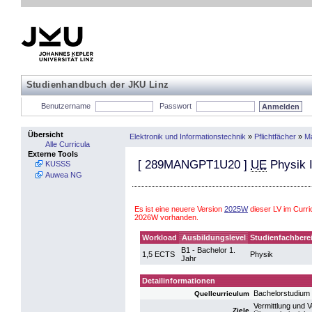
Studienhandbuch der JKU Linz
Benutzername
Passwort
Übersicht
Elektronik und Informationstechnik
»
Pflichtfächer
»
Ma
Alle Curricula
Externe Tools
[
289MANGPT1U20
]
UE
Physik I
KUSSS
Auwea NG
Es ist eine neuere Version
2025W
dieser LV im Curri
2026W vorhanden.
Workload
Ausbildungslevel
Studienfachbere
B1 - Bachelor 1.
1,5 ECTS
Physik
Jahr
Detailinformationen
Bachelorstudium 
Quellcurriculum
Vermittlung und V
Ziele