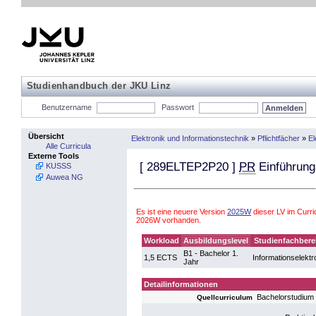
Studienhandbuch der JKU Linz
Benutzername
Passwort
Übersicht
Elektronik und Informationstechnik
»
Pflichtfächer
»
El
Alle Curricula
Externe Tools
[
289ELTEP2P20
]
PR
Einführung
KUSSS
Auwea NG
Es ist eine neuere Version
2025W
dieser LV im Curri
2026W vorhanden.
Workload
Ausbildungslevel
Studienfachbere
B1 - Bachelor 1.
1,5 ECTS
Informationselektr
Jahr
Detailinformationen
Bachelorstudium 
Quellcurriculum