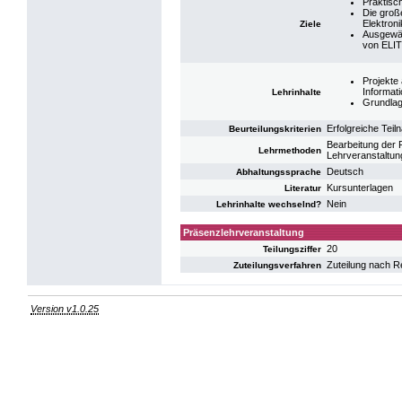
Praktisc
Die groß
Elektron
Ziele
Ausgewäh
von ELI
Projekte
Informat
Lehrinhalte
Grundlag
Erfolgreiche Tei
Beurteilungskriterien
Bearbeitung der P
Lehrmethoden
Lehrveranstaltung
Deutsch
Abhaltungssprache
Kursunterlagen
Literatur
Nein
Lehrinhalte wechselnd?
Präsenzlehrveranstaltung
20
Teilungsziffer
Zuteilung nach R
Zuteilungsverfahren
Version v1.0.25