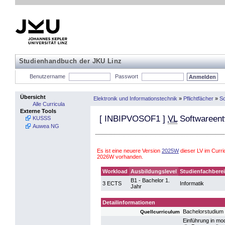
Studienhandbuch der JKU Linz
Benutzername
Passwort
Übersicht
Elektronik und Informationstechnik
»
Pflichtfächer
»
So
Alle Curricula
Externe Tools
[
INBIPVOSOF1
]
VL
Softwareent
KUSSS
Auwea NG
Es ist eine neuere Version
2025W
dieser LV im Curri
2026W vorhanden.
Workload
Ausbildungslevel
Studienfachbere
B1 - Bachelor 1.
3 ECTS
Informatik
Jahr
Detailinformationen
Bachelorstudium
Quellcurriculum
Einführung in mo