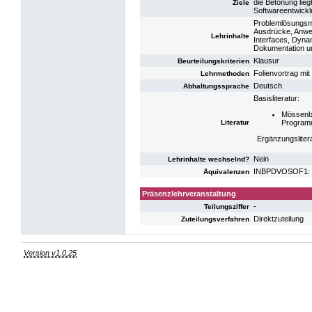
die Betonung lie
Ziele
Softwareentwickl
Problemlösungsme
Ausdrücke, Anwei
Lehrinhalte
Interfaces, Dyna
Dokumentation un
Klausur
Beurteilungskriterien
Folienvortrag mit 
Lehrmethoden
Deutsch
Abhaltungssprache
Basisliteratur:
Mössenbö
Literatur
Programmi
Ergänzungsliter
Nein
Lehrinhalte wechselnd?
INBPDVOSOF1: V
Äquivalenzen
Präsenzlehrveranstaltung
-
Teilungsziffer
Direktzuteilung
Zuteilungsverfahren
Version v1.0.25