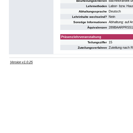
Bachelorarbeit u
Beurteilungskriterien
Labor- bzw. Haus
Lehrmethoden
Deutsch
Abhaltungssprache
Nein
Lehrinhalte wechselnd?
Abhaltung: auf An
Sonstige Informationen
289BAARPRSS16:
Äquivalenzen
Präsenzlehrveranstaltung
15
Teilungsziffer
Zuteilung nach R
Zuteilungsverfahren
Version v1.0.25