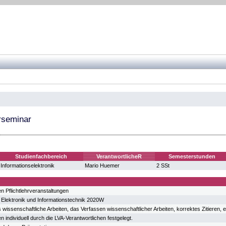
rseminar
Studienfachbereich
VerantwortlicheR
Semesterstunden
Informationselektronik
Mario Huemer
2 SSt
n Pflichtlehrveranstaltungen
 Elektronik und Informationstechnik 2020W
 wissenschaftliche Arbeiten, das Verfassen wissenschaftlicher Arbeiten, korrektes Zitieren, e
n individuell durch die LVA-Verantwortlichen festgelegt.