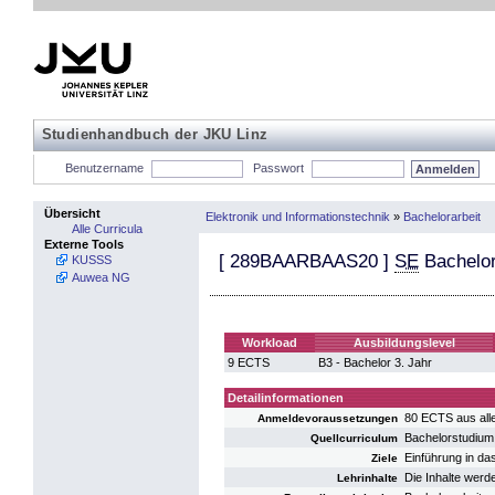
Studienhandbuch der JKU Linz
Benutzername
Passwort
Übersicht
Elektronik und Informationstechnik
»
Bachelorarbeit
Alle Curricula
Externe Tools
[
289BAARBAAS20
]
SE
Bachelo
KUSSS
Auwea NG
Workload
Ausbildungslevel
9 ECTS
B3 - Bachelor 3. Jahr
Detailinformationen
80 ECTS aus alle
Anmeldevoraussetzungen
Bachelorstudium
Quellcurriculum
Einführung in das
Ziele
Die Inhalte werde
Lehrinhalte