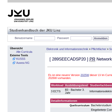
Studienhandbuch der JKU Linz
Benutzername
Passwort
Übersicht
Elektronik und Informationstechnik
»
Pflichtfächer
»
So
Alle Curricula
Externe Tools
[
289SEECADSP20
]
PR
Network
KUSSS
Auwea NG
Es ist eine neuere Version
2025W
dieser LV im Curri
2026W vorhanden.
Workload
Ausbildungslevel
Studienfachbere
B3 - Bachelor 3.
3 ECTS
Informationselektr
Jahr
Detailinformationen
Bachelorstudium 
Quellcurriculum
Eingebettete Co