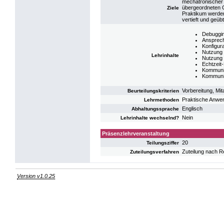
mechatronischer 
übergeordneten 
Ziele
Praktikum werden
vertieft und geübt
Debuggi
Ansprech
Konfigur
Nutzung
Lehrinhalte
Nutzung 
Echtzeit-
Kommuni
Kommunik
Vorbereitung, Mi
Beurteilungskriterien
Praktische Anwe
Lehrmethoden
Englisch
Abhaltungssprache
Nein
Lehrinhalte wechselnd?
Präsenzlehrveranstaltung
20
Teilungsziffer
Zuteilung nach R
Zuteilungsverfahren
Version v1.0.25