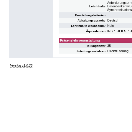
Anforderungserhe
Datenbankentwurf
Lehrinhalte
Synchronisations
Beurteilungskriterien
Deutsch
Abhaltungssprache
Nein
Lehrinhalte wechselnd?
INBPFUEIFS1: UE
Äquivalenzen
Präsenzlehrveranstaltung
35
Teilungsziffer
Direktzuteilung
Zuteilungsverfahren
Version v1.0.25