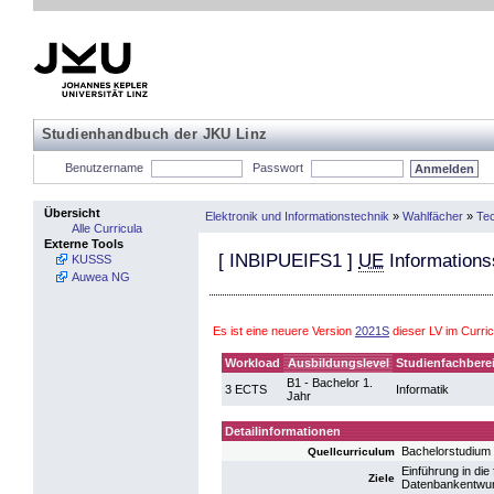
Studienhandbuch der JKU Linz
Benutzername
Passwort
Übersicht
Elektronik und Informationstechnik
»
Wahlfächer
»
Te
Alle Curricula
Externe Tools
[
INBIPUEIFS1
]
UE
Information
KUSSS
Auwea NG
Es ist eine neuere Version
2021S
dieser LV im Curri
Workload
Ausbildungslevel
Studienfachbere
B1 - Bachelor 1.
3 ECTS
Informatik
Jahr
Detailinformationen
Bachelorstudium
Quellcurriculum
Einführung in di
Ziele
Datenbankentwurf