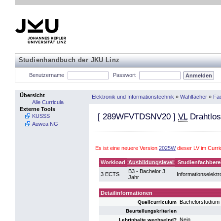
Studienhandbuch der JKU Linz
Benutzername
Passwort
Übersicht
Elektronik und Informationstechnik
»
Wahlfächer
»
Fac
Alle Curricula
Externe Tools
[
289WFVTDSNV20
]
VL
Drahtlos
KUSSS
Auwea NG
Es ist eine neuere Version
2025W
dieser LV im Curr
Workload
Ausbildungslevel
Studienfachbere
B3 - Bachelor 3.
3 ECTS
Informationselektr
Jahr
Detailinformationen
Bachelorstudium 
Quellcurriculum
Beurteilungskriterien
Nein
Lehrinhalte wechselnd?