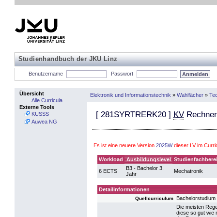
Studienhandbuch der JKU Linz
Benutzername
Passwort
Übersicht
Elektronik und Informationstechnik
»
Wahlfächer
»
Te
Alle Curricula
Externe Tools
[
281SYRTRERK20
]
KV
Rechnerb
KUSSS
Auwea NG
Es ist eine neuere Version
2025W
dieser LV im Curr
Workload
Ausbildungslevel
Studienfachbere
B3 - Bachelor 3.
6 ECTS
Mechatronik
Jahr
Detailinformationen
Bachelorstudium
Quellcurriculum
Die meisten Rege
diese so gut wie