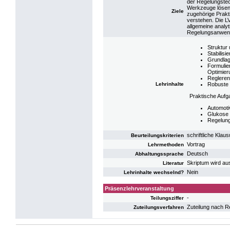
der Regelungstec
Werkzeuge lösen 
Ziele
zugehörige Prakt
verstehen. Die L
allgemeine analy
Regelungsanwen
Struktur
Stabilis
Grundlag
Formulie
Optimier
Regleren
Lehrinhalte
Robuste 
Praktische Aufga
Automoti
Glukose 
Regelung
schriftliche Klaus
Beurteilungskriterien
Vortrag
Lehrmethoden
Deutsch
Abhaltungssprache
Skriptum wird aus
Literatur
Nein
Lehrinhalte wechselnd?
Präsenzlehrveranstaltung
-
Teilungsziffer
Zuteilung nach R
Zuteilungsverfahren