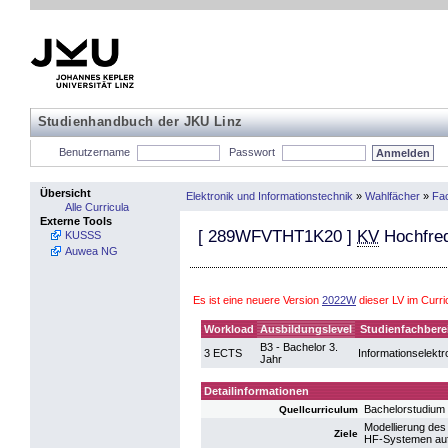
Studienhandbuch der JKU Linz
Benutzername
Passwort
Übersicht
Elektronik und Informationstechnik
»
Wahlfächer
»
Fac
Alle Curricula
Externe Tools
[
289WFVTHT1K20
]
KV
Hochfreq
KUSSS
Auwea NG
Es ist eine neuere Version
2022W
dieser LV im Curr
Workload
Ausbildungslevel
Studienfachbere
B3 - Bachelor 3.
3 ECTS
Informationselektr
Jahr
Detailinformationen
Bachelorstudium 
Quellcurriculum
Modellierung des
Ziele
HF-Systemen auf