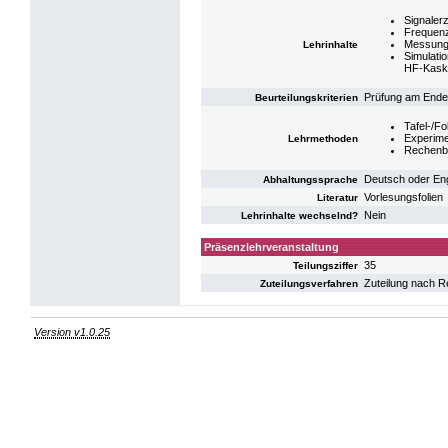
Signaler
Frequen
Messung
Lehrinhalte
Simulati
HF-Kask
Prüfung am Ende
Beurteilungskriterien
Tafel-/Fo
Experime
Lehrmethoden
Rechenbe
Deutsch oder Eng
Abhaltungssprache
Vorlesungsfolien
Literatur
Nein
Lehrinhalte wechselnd?
Präsenzlehrveranstaltung
35
Teilungsziffer
Zuteilung nach R
Zuteilungsverfahren
Version v1.0.25