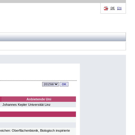
DE
EN
Anbietende Uni
Johannes Kepler Universität Linz
chen: Oberflächenbionik, Biologisch inspirierte