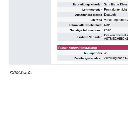
Schriftliche Klaus
Beurteilungskriterien
Frontalunterricht
Lehrmethoden
Deutsch
Abhaltungssprache
Vorlesungsunterla
Literatur
Nein
Lehrinhalte wechselnd?
keine
Sonstige Informationen
Decken ebenfalls
Frühere Varianten
ASTMECHBIOK14:
Präsenzlehrveranstaltung
35
Teilungsziffer
Zuteilung nach R
Zuteilungsverfahren
Version v1.0.25