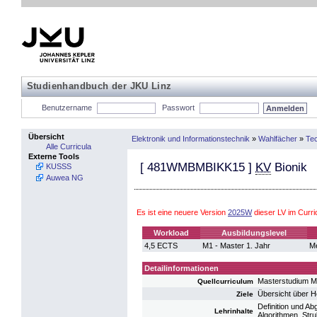
Studienhandbuch der JKU Linz
Benutzername
Passwort
Übersicht
Elektronik und Informationstechnik
»
Wahlfächer
»
Te
Alle Curricula
Externe Tools
[
481WMBMBIKK15
]
KV
Bionik
KUSSS
Auwea NG
Es ist eine neuere Version
2025W
dieser LV im Curr
Workload
Ausbildungslevel
4,5 ECTS
M1 - Master 1. Jahr
Me
Detailinformationen
Masterstudium M
Quellcurriculum
Übersicht über H
Ziele
Definition und A
Lehrinhalte
Algorithmen, Stru