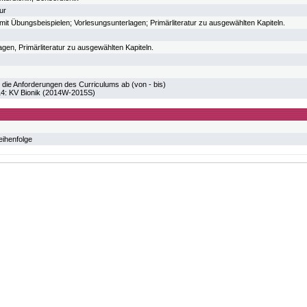
ur
 mit Übungsbeispielen; Vorlesungsunterlagen; Primärliteratur zu ausgewählten Kapiteln.
gen, Primärliteratur zu ausgewählten Kapiteln.
 die Anforderungen des Curriculums ab (von - bis)
 KV Bionik (2014W-2015S)
eihenfolge