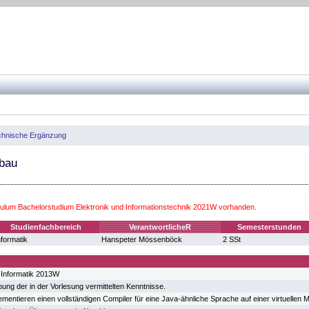
chnische Ergänzung
bau
culum Bachelorstudium Elektronik und Informationstechnik 2021W vorhanden.
Studienfachbereich
VerantwortlicheR
Semesterstunden
nformatik
Hanspeter Mössenböck
2 SSt
 Informatik 2013W
bung der in der Vorlesung vermittelten Kenntnisse.
ementieren einen vollständigen Compiler für eine Java-ähnliche Sprache auf einer virtuellen 