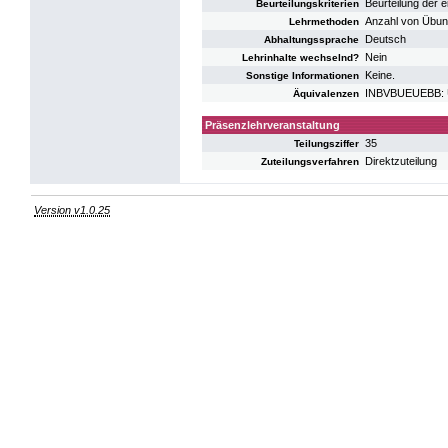
Beurteilung der 
Beurteilungskriterien
Anzahl von Übung
Lehrmethoden
Deutsch
Abhaltungssprache
Nein
Lehrinhalte wechselnd?
Keine.
Sonstige Informationen
INBVBUEUEBB: U
Äquivalenzen
Präsenzlehrveranstaltung
35
Teilungsziffer
Direktzuteilung
Zuteilungsverfahren
Version v1.0.25