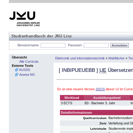
Studienhandbuch der JKU Linz
Benutzername
Passwort
Übersicht
Elektronik und Informationstechnik
»
Wahlfächer
»
Te
Alle Curricula
Externe Tools
[
INBIPUEUEBB
]
UE
Übersetzer
KUSSS
Auwea NG
Es ist eine neuere Version
2021S
dieser LV im Curri
Workload
Ausbildungslevel
3 ECTS
B3 - Bachelor 3. Jahr
I
Detailinformationen
Bachelorstudium
Quellcurriculum
Vertiefung und Ü
Ziele
Studierende impl
Lehrinhalte