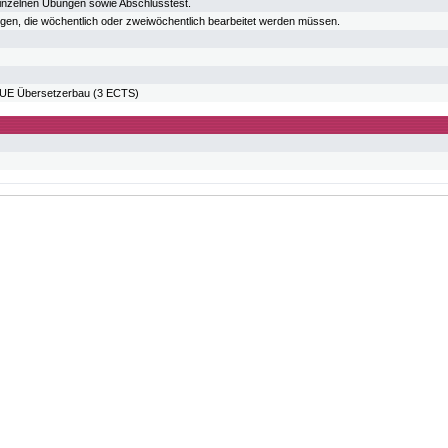
einzelnen Übungen sowie Abschlusstest.
en, die wöchentlich oder zweiwöchentlich bearbeitet werden müssen.
E Übersetzerbau (3 ECTS)