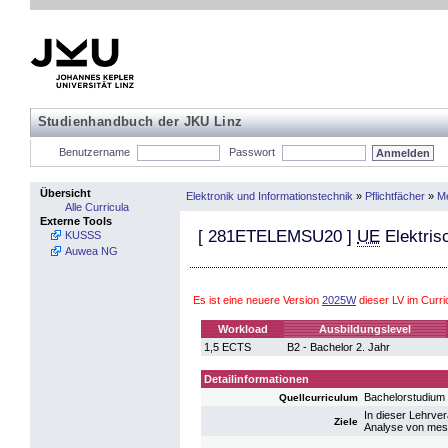
Studienhandbuch der JKU Linz
Benutzername
Passwort
Übersicht
Elektronik und Informationstechnik
»
Pflichtfächer
»
Me
Alle Curricula
Externe Tools
[
281ETELEMSU20
]
UE
Elektris
KUSSS
Auwea NG
Es ist eine neuere Version
2025W
dieser LV im Curr
Workload
Ausbildungslevel
1,5 ECTS
B2 - Bachelor 2. Jahr
Detailinformationen
Bachelorstudium
Quellcurriculum
In dieser Lehrver
Ziele
Analyse von mes