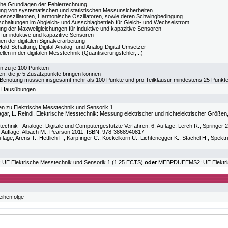
sche Grundlagen der Fehlerrechnung
ng von systematischen und statistischen Messunsicherheiten
onsoszillatoren, Harmonische Oszillatoren, sowie deren Schwingbedingung
chaltungen im Abgleich- und Ausschlagbetrieb für Gleich- und Wechselstrom
g der Maxwellgleichungen für induktive und kapazitive Sensoren
 für induktive und kapazitive Sensoren
en der digitalen Signalverarbeitung
old-Schaltung, Digital-Analog- und Analog-Digital-Umsetzer
llen in der digitalen Messtechnik (Quantisierungsfehler,...)
en zu je 100 Punkten
, die je 5 Zusatzpunkte bringen können
e Benotung müssen insgesamt mehr als 100 Punkte und pro Teilklausur mindestens 25 Punkte
, Hausübungen
n zu Elektrische Messtechnik und Sensorik 1
agar, L. Reindl, Elektrische Messtechnik: Messung elektrischer und nichtelektrischer Größen
technik - Analoge, Digitale und Computergestützte Verfahren, 6. Auflage, Lerch R., Springe
1. Auflage, Albach M., Pearson 2011, ISBN: 978-3868940817
flage, Arens T., Hettlich F., Karpfinger C., Kockelkorn U., Lichtenegger K., Stachel H., Spe
 Elektrische Messtechnik und Sensorik 1 (1,25 ECTS)
oder
MEBPDUEEMS2: UE Elektrisc
eihenfolge