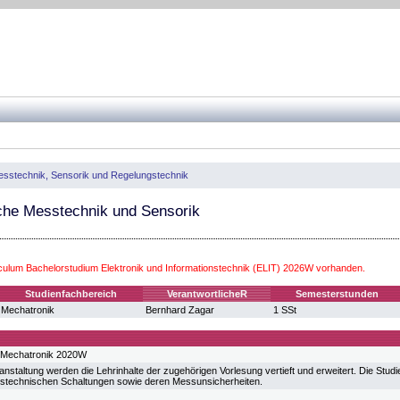
sstechnik, Sensorik und Regelungstechnik
che Messtechnik und Sensorik
iculum Bachelorstudium Elektronik und Informationstechnik (ELIT) 2026W vorhanden.
Studienfachbereich
VerantwortlicheR
Semesterstunden
Mechatronik
Bernhard Zagar
1 SSt
 Mechatronik 2020W
anstaltung werden die Lehrinhalte der zugehörigen Vorlesung vertieft und erweitert. Die Stud
stechnischen Schaltungen sowie deren Messunsicherheiten.