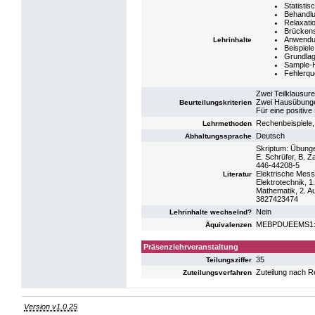
Statisti
Behandlu
Relaxati
Brückens
Anwendun
Lehrinhalte
Beispiele
Grundlag
Sample-H
Fehlerque
Zwei Teilklausur
Zwei Hausübungen
Beurteilungskriterien
Für eine positiv
Rechenbeispiele
Lehrmethoden
Deutsch
Abhaltungssprache
Skriptum: Übunge
E. Schrüfer, B. Z
446-44208-5
Elektrische Mess
Literatur
Elektrotechnik, 
Mathematik, 2. Au
3827423474
Nein
Lehrinhalte wechselnd?
MEBPDUEEMS1: UE
Äquivalenzen
Präsenzlehrveranstaltung
35
Teilungsziffer
Zuteilung nach R
Zuteilungsverfahren
Version v1.0.25