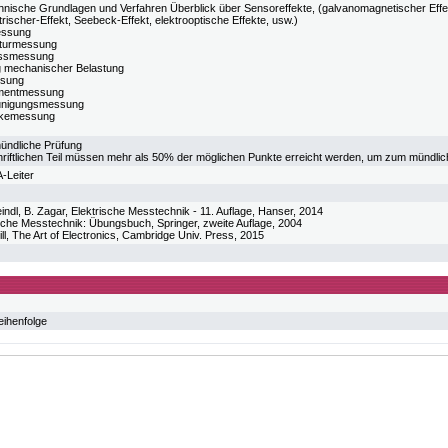
nische Grundlagen und Verfahren Überblick über Sensoreffekte, (galvanomagnetischer Effekt,
rischer-Effekt, Seebeck-Effekt, elektrooptische Effekte, usw.)
ssung
turmessung
ussmessung
 mechanischer Belastung
ssung
mentmessung
unigungsmessung
rkemessung
mündliche Prüfung
hriftlichen Teil müssen mehr als 50% der möglichen Punkte erreicht werden, um zum mündli
-Leiter
eindl, B. Zagar, Elektrische Messtechnik - 11. Auflage, Hanser, 2014
ische Messtechnik: Übungsbuch, Springer, zweite Auflage, 2004
ill, The Art of Electronics, Cambridge Univ. Press, 2015
eihenfolge