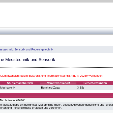
sstechnik, Sensorik und Regelungstechnik
he Messtechnik und Sensorik
iculum Bachelorstudium Elektronik und Informationstechnik (ELIT) 2026W vorhanden.
Studienfachbereich
VerantwortlicheR
Semesterstunden
Mechatronik
Bernhard Zagar
3 SSt
 Mechatronik 2020W
e Messaufgabe ein geeignetes Messprinzip finden, dessen Anwendungsbereiche und -grenz
erten und Fehlereinflüsse erfassen und verstehen.