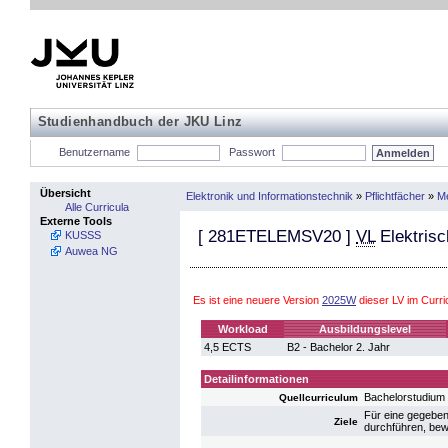
Studienhandbuch der JKU Linz
Benutzername
Passwort
Übersicht
Elektronik und Informationstechnik
»
Pflichtfächer
»
Me
Alle Curricula
Externe Tools
[
281ETELEMSV20
]
VL
Elektrisc
KUSSS
Auwea NG
Es ist eine neuere Version
2025W
dieser LV im Curr
Workload
Ausbildungslevel
4,5 ECTS
B2 - Bachelor 2. Jahr
Detailinformationen
Bachelorstudium
Quellcurriculum
Für eine gegeben
Ziele
durchführen, bew