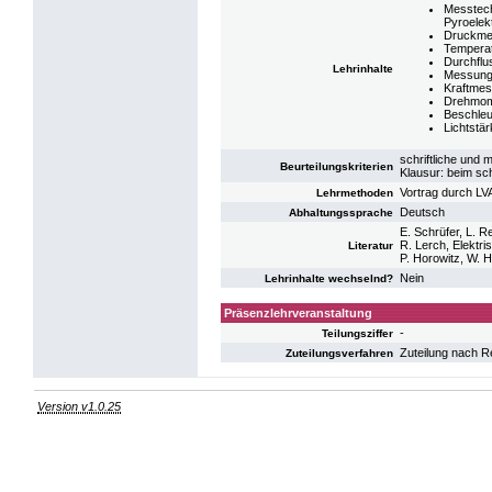
Messtech
Pyroelekt
Druckme
Tempera
Durchfl
Lehrinhalte
Messung
Kraftme
Drehmo
Beschle
Lichtstä
schriftliche und 
Beurteilungskriterien
Klausur: beim sc
Vortrag durch LVA
Lehrmethoden
Deutsch
Abhaltungssprache
E. Schrüfer, L. R
R. Lerch, Elektr
Literatur
P. Horowitz, W. H
Nein
Lehrinhalte wechselnd?
Präsenzlehrveranstaltung
-
Teilungsziffer
Zuteilung nach R
Zuteilungsverfahren
Version v1.0.25