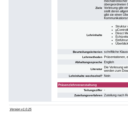
mechatronischer 
übergeordneten 
Vorlesung gibt ei
Ziele
stellt deren allg
gibt sie einen Ü
Kommunikationsmi
Struktur
µControll
Direct 
Lehrinhalte
Echtzeit
Einführu
Überblic
schriftliche Klau
Beurteilungskriterien
Präsentationen, e
Lehrmethoden
English
Abhaltungssprache
Die Vorlesung wir
Literatur
werden zum Downl
Nein
Lehrinhalte wechselnd?
Präsenzlehrveranstaltung
-
Teilungsziffer
Zuteilung nach R
Zuteilungsverfahren
Version v1.0.25