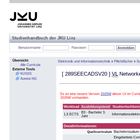
Studienhandbuch der JKU Linz
Benutzername
Passwort
Übersicht
Elektronik und Informationstechnik
»
Pflichtfächer
»
So
Alle Curricula
Externe Tools
[
289SEECADSV20
]
VL
Network
KUSSS
Auwea NG
Es ist eine neuere Version
2025W
dieser LV im Curri
2026W vorhanden.
Workload
Ausbildungslevel
Studienfachbere
B3 - Bachelor 3.
1,5 ECTS
Informationselektr
Jahr
Detailinformationen
Bachelorstudium 
Quellcurriculum
Eingebettete Co