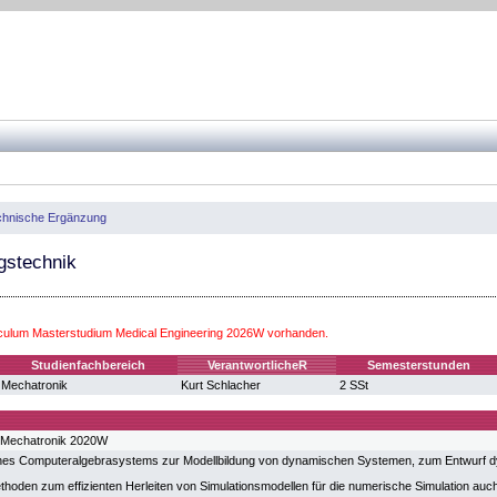
chnische Ergänzung
stechnik
iculum Masterstudium Medical Engineering 2026W vorhanden.
Studienfachbereich
VerantwortlicheR
Semesterstunden
Mechatronik
Kurt Schlacher
2 SSt
 Mechatronik 2020W
nes Computeralgebrasystems zur Modellbildung von dynamischen Systemen, zum Entwurf 
thoden zum effizienten Herleiten von Simulationsmodellen für die numerische Simulation auc