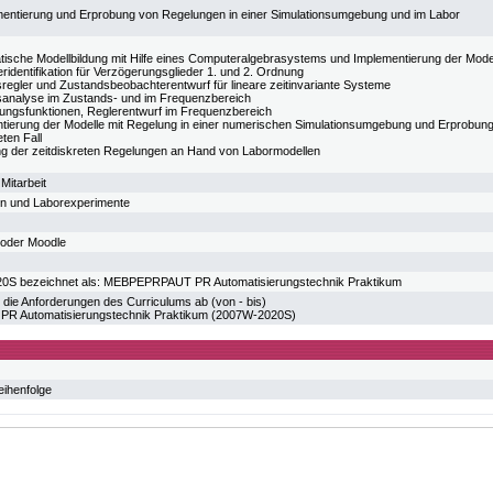
ementierung und Erprobung von Regelungen in einer Simulationsumgebung und im Labor
ische Modellbildung mit Hilfe eines Computeralgebrasystems und Implementierung der Mode
ridentifikation für Verzögerungsglieder 1. und 2. Ordnung
regler und Zustandsbeobachterentwurf für lineare zeitinvariante Systeme
ätsanalyse im Zustands- und im Frequenzbereich
ungsfunktionen, Reglerentwurf im Frequenzbereich
tierung der Modelle mit Regelung in einer numerischen Simulationsumgebung und Erprobung 
eten Fall
g der zeitdiskreten Regelungen an Hand von Labormodellen
Mitarbeit
en und Laborexperimente
oder Moodle
20S bezeichnet als: MEBPEPRPAUT PR Automatisierungstechnik Praktikum
 die Anforderungen des Curriculums ab (von - bis)
R Automatisierungstechnik Praktikum (2007W-2020S)
eihenfolge