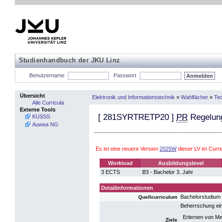
Studienhandbuch der JKU Linz
Benutzername
Passwort
Übersicht
Elektronik und Informationstechnik
»
Wahlfächer
»
Te
Alle Curricula
Externe Tools
[
281SYRTRETP20
]
PR
Regelung
KUSSS
Auwea NG
Es ist eine neuere Version
2025W
dieser LV im Curr
Workload
Ausbildungslevel
3 ECTS
B3 - Bachelor 3. Jahr
Detailinformationen
Bachelorstudium
Quellcurriculum
Beherrschung ei
Erlernen von Me
Ziele