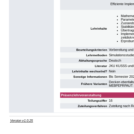
Effiziente Impl
Mathemat
Paramete
Zustands
Stabilit
Lehrinhalte
Übertrag
Implemen
zeitdiskr
Erprobun
Vorbereitung und 
Beurteilungskriterien
Simulationsstudi
Lehrmethoden
Deutsch
Abhaltungssprache
JKU KUSSS und/
Literatur
Nein
Lehrinhalte wechselnd?
Bis Semester 20
Sonstige Informationen
Decken ebenfalls
Frühere Varianten
MEBPEPRPAUT: P
Präsenzlehrveranstaltung
16
Teilungsziffer
Zuteilung nach R
Zuteilungsverfahren
Version v1.0.25