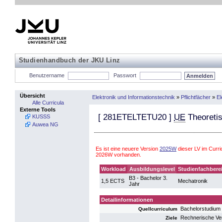
Studienhandbuch der JKU Linz
Benutzername
Passwort
Übersicht
Elektronik und Informationstechnik
»
Pflichtfächer
»
El
Alle Curricula
Externe Tools
[
281ETELTETU20
]
UE
Theoretis
KUSSS
Auwea NG
Es ist eine neuere Version
2025W
dieser LV im Curri
2026W vorhanden.
Workload
Ausbildungslevel
Studienfachbere
B3 - Bachelor 3.
1,5 ECTS
Mechatronik
Jahr
Detailinformationen
Bachelorstudium
Quellcurriculum
Rechnerische Ver
Ziele