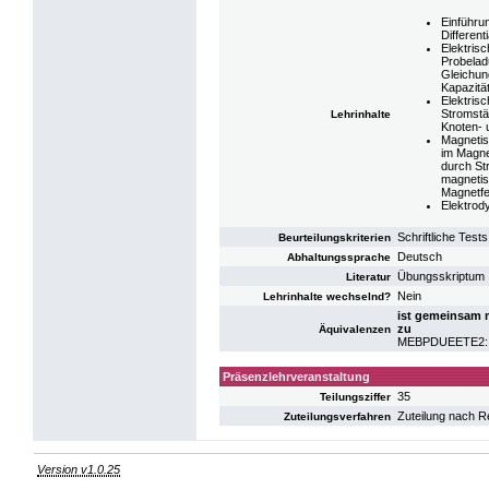
Einführun
Different
Elektris
Probeladu
Gleichung
Kapazität
Elektrisc
Stromstä
Lehrinhalte
Knoten- 
Magnetis
im Magne
durch St
magnetis
Magnetfel
Elektrod
Schriftliche Tests
Beurteilungskriterien
Deutsch
Abhaltungssprache
Übungsskriptum
Literatur
Nein
Lehrinhalte wechselnd?
ist gemeinsam m
zu
Äquivalenzen
MEBPDUEETE2: UE
Präsenzlehrveranstaltung
35
Teilungsziffer
Zuteilung nach R
Zuteilungsverfahren
Version v1.0.25