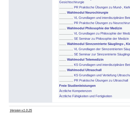
Gesichtschirurgie
................
PR Praktische Übungen zu Mund-, Kiefe
........
Wahlmodul Neurochirurgie
................
VL Grundlagen und interdisziplinäre Be
................
PR Praktische Übungen zu Neurochirur
........
Wahlmodul Philosophie der Medizin
................
VL Grundlagen zu Philosophie der Medi
................
SE Seminar zu Philosophie der Medizin
........
Wahlmodul Sinnzentrierte Säuglings-, K
................
VL Grundlagen der Sinnzentrierten Säug
................
SE Seminar zur Sinnzentrierte Säugling
........
Wahlmodul Telemedizin
................
KS Grundlagen und interdisziplinäre Be
........
Wahlmodul Ultraschall
................
KS Grundlagen und Vertiefung Ultrascha
................
PR Praktische Übungen zu Ultraschall
Freie Studienleistungen
Ärztliche Kompetenzen
Ärztliche Fähigkeiten und Fertigkeiten
Version v1.0.25