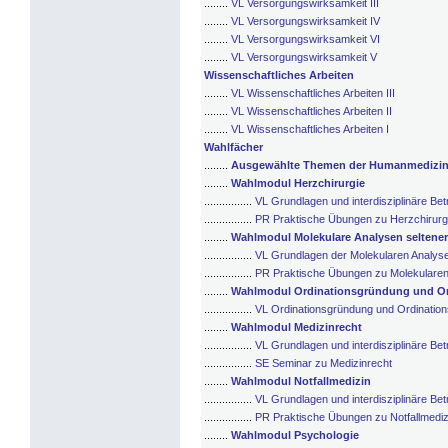
........
VL Versorgungswirksamkeit III
........
VL Versorgungswirksamkeit IV
........
VL Versorgungswirksamkeit VI
........
VL Versorgungswirksamkeit V
Wissenschaftliches Arbeiten
........
VL Wissenschaftliches Arbeiten III
........
VL Wissenschaftliches Arbeiten II
........
VL Wissenschaftliches Arbeiten I
Wahlfächer
........
Ausgewählte Themen der Humanmedizin
........
Wahlmodul Herzchirurgie
................
VL Grundlagen und interdisziplinäre Be
................
PR Praktische Übungen zu Herzchirurg
........
Wahlmodul Molekulare Analysen seltene
................
VL Grundlagen der Molekularen Analys
................
PR Praktische Übungen zu Molekularen
........
Wahlmodul Ordinationsgründung und Or
................
VL Ordinationsgründung und Ordinatio
........
Wahlmodul Medizinrecht
................
VL Grundlagen und interdisziplinäre Be
................
SE Seminar zu Medizinrecht
........
Wahlmodul Notfallmedizin
................
VL Grundlagen und interdisziplinäre Bet
................
PR Praktische Übungen zu Notfallmediz
........
Wahlmodul Psychologie