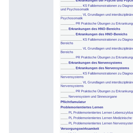
................
Erkrankungen der Psyche und Psyc
........................
KS Falldemonstrationen zu Diagno
und Psychosomatik
........................
VL Grundlagen und interdisziplin
Psychosomatik
................
PR Praktische Übungen zu Erkrankung
........
Erkrankungen des HNO-Bereichs
................
Erkrankungen des HNO-Bereichs
........................
KS Falldemonstrationen zu Diagn
Bereichs
........................
VL Grundlagen und interdisziplin
Bereichs
................
PR Praktische Übungen zu Erkrankun
........
Erkrankungen des Nervensystems
................
Erkrankungen des Nervensystems
........................
KS Falldemonstrationen zu Diagno
Nervensystems
........................
VL Grundlagen und interdisziplinä
Nervensystems
................
PR Praktische Übungen zu Erkrankun
........
Nervensystem und Sinnesorgane
Pflichtfamulatur
Problemorientiertes Lernen
........
PL Problemorientiertes Lernen Lebenszyklu
........
PL Problemorientiertes Lernen Medizinisch
........
PL Problemorientiertes Lernen Nervensyst
Versorgungswirksamkeit