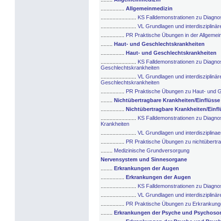
................
Allgemeinmedizin
........................
KS Falldemonstrationen zu Diagnos
........................
VL Grundlagen und interdisziplinär
................
PR Praktische Übungen in der Allgemei
........
Haut- und Geschlechtskrankheiten
................
Haut- und Geschlechtskrankheiten
........................
KS Falldemonstrationen zu Diagno
Geschlechtskrankheiten
........................
VL Grundlagen und interdisziplinä
Geschlechtskrankheiten
................
PR Praktische Übungen zu Haut- und G
........
Nichtübertragbare Krankheiten/Einflüss
................
Nichtübertragbare Krankheiten/Ein
........................
KS Falldemonstrationen zu Diagnos
Krankheiten
........................
VL Grundlagen und interdisziplina
................
PR Praktische Übungen zu nichtübertr
........
Medizinische Grundversorgung
Nervensystem und Sinnesorgane
........
Erkrankungen der Augen
................
Erkrankungen der Augen
........................
KS Falldemonstrationen zu Diagno
........................
VL Grundlagen und interdisziplinä
................
PR Praktische Übungen zu Erkrankung
........
Erkrankungen der Psyche und Psychoso