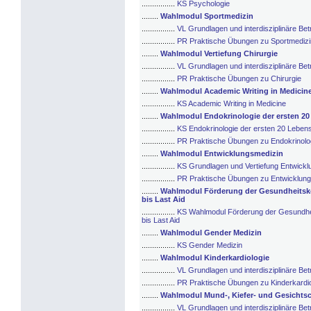
................
KS Psychologie
........
Wahlmodul Sportmedizin
................
VL Grundlagen und interdisziplinäre Be
................
PR Praktische Übungen zu Sportmedizi
........
Wahlmodul Vertiefung Chirurgie
................
VL Grundlagen und interdisziplinäre Bet
................
PR Praktische Übungen zu Chirurgie
........
Wahlmodul Academic Writing in Medicin
................
KS Academic Writing in Medicine
........
Wahlmodul Endokrinologie der ersten 20
................
KS Endokrinologie der ersten 20 Leben
................
PR Praktische Übungen zu Endokrinolog
........
Wahlmodul Entwicklungsmedizin
................
KS Grundlagen und Vertiefung Entwickl
................
PR Praktische Übungen zu Entwicklun
........
Wahlmodul Förderung der Gesundheitskom
bis Last Aid
................
KS Wahlmodul Förderung der Gesundheit
bis Last Aid
........
Wahlmodul Gender Medizin
................
KS Gender Medizin
........
Wahlmodul Kinderkardiologie
................
VL Grundlagen und interdisziplinäre Bet
................
PR Praktische Übungen zu Kinderkardio
........
Wahlmodul Mund-, Kiefer- und Gesichtsc
................
VL Grundlagen und interdisziplinäre Bet