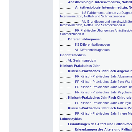
........
Anästhesiologie, Intensivmedizin, Notfa
................
Anästhesiologie, Intensivmedizin, N
........................
KS Falldemonstrationen zu Diagnos
Intensivmedizin, Notfall- und Schmerzmedizin
........................
VL Grundlagen und interdisziplinär
Intensivmedizin, Notfall- und Schmerzmedizin
................
PR Praktische Übungen zu Anästhesiolog
Schmerzmedizin
........
Differentialdiagnosen
................
KS Differentialdiagnosen
................
VL Differentialdiagnosen
Gerichtsmedizin
........
VL Gerichtsmedizin
Klinisch-Praktisches Jahr
........
Klinisch-Praktisches Jahr Fach Allgeme
................
PR Klinisch-Praktisches Jahr Allgemein
................
PR Klinisch-Praktisches Jahr freie Wah
................
PR Klinisch-Praktisches Jahr Kinder- 
................
PR Klinisch-Praktisches Jahr Psychiat
........
Klinisch-Praktisches Jahr Fach Chirurgie
................
PR Klinisch-Praktisches Jahr Chirurgie
........
Klinisch-Praktisches Jahr Fach Innere M
................
PR Klinisch-Praktisches Jahr Innere Me
Lebenszyklus
........
Erkrankungen des Alters und Palliativme
................
Erkrankungen des Alters und Palliat