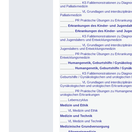
........................
KS Falldemonstrationen zu Diagno
und Palliativmedizin
........................
VL Grundlagen und interdisziplinä
Palliativmedizin
................
PR Praktische Übungen zu Erkrankungen
........
Erkrankungen des Kinder- und Jugendal
................
Erkrankungen des Kinder- und Juge
........................
KS Falldemonstrationen zu Diagno
und Jugendalters und Entwicklungsmedizin
........................
VL Grundlagen und interdisziplinä
Jugendalters und Entwicklungsmedizin
................
PR Praktische Übungen zu Erkrankunge
Entwicklungsmedizin
........
Humangenetik, Geburtshilfe / Gynäkolog
................
Humangenetik, Geburtshilfe / Gynä
........................
KS Falldemonstrationen zu Diagno
Geburtshilfe / Gynäkologischen und urologischen
........................
VL Grundlagen und interdisziplinär
Gynäkologischen und urologischen Erkrankungen
................
PR Praktische Übungen zu Humangeneti
urologischen Erkrankungen
........
Lebenszyklus
Medizin und Ethik
........
VL Medizin und Ethik
Medizin und Technik
........
VL Medizin und Technik
Medizinische Grundversorgung
........
Allgemeinmedizin