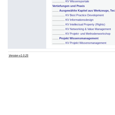
................
KV Wissensportale
Vertiefungen und Praxis
........
Ausgewählte Kapitel aus Werkzeuge, Te
................
KV Best Practice Development
................
KV Informationsdesign
................
KV Intellectual Property (Rights)
................
KV Networking & Value Management
................
KV Projekt- und Methodenworkshop
........
Projekt Wissensmanagement
................
KV Projekt Wissensmanagement
Version v1.0.25