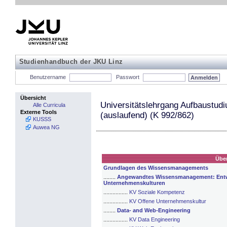
Studienhandbuch der JKU Linz
Benutzername
Passwort
Übersicht
Universitätslehrgang Aufbaust
Alle Curricula
Externe Tools
(auslaufend) (K 992/862)
KUSSS
Auwea NG
Über
Grundlagen des Wissensmanagements
........
Angewandtes Wissensmanagement: Entwi
Unternehmenskulturen
................
KV Soziale Kompetenz
................
KV Offene Unternehmenskultur
........
Data- and Web-Engineering
................
KV Data Engineering