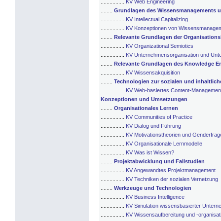
................
KV Web Engineering
........
Grundlagen des Wissensmanagements und 
................
KV Intellectual Capitalizing
................
KV Konzeptionen von Wissensmanage
........
Relevante Grundlagen der Organisation
................
KV Organizational Semiotics
................
KV Unternehmensorganisation und Unt
........
Relevante Grundlagen des Knowledge E
................
KV Wissensakquisition
........
Technologien zur sozialen und inhaltlic
................
KV Web-basiertes Content-Managemen
Konzeptionen und Umsetzungen
........
Organisationales Lernen
................
KV Communities of Practice
................
KV Dialog und Führung
................
KV Motivationstheorien und Genderfrag
................
KV Organisationale Lernmodelle
................
KV Was ist Wissen?
........
Projektabwicklung und Fallstudien
................
KV Angewandtes Projektmanagement
................
KV Techniken der sozialen Vernetzung
........
Werkzeuge und Technologien
................
KV Business Intelligence
................
KV Simulation wissensbasierter Unter
................
KV Wissensaufbereitung und -organisat