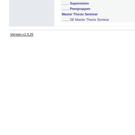
........
Supervision
........
Peergruppen
Master Thesis Seminar
........
SE Master Thesis Seminar
Version v1.0.25