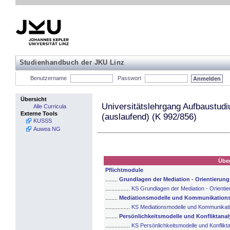
Studienhandbuch der JKU Linz
Benutzername
Passwort
Übersicht
Universitätslehrgang Aufbaustud
Alle Curricula
Externe Tools
(auslaufend) (K 992/856)
KUSSS
Auwea NG
Über
Pflichtmodule
........
Grundlagen der Mediation - Orientierun
................
KS Grundlagen der Mediation - Orienti
........
Mediationsmodelle und Kommunikations
................
KS Mediationsmodelle und Kommunikati
........
Persönlichkeitsmodelle und Konfliktanal
................
KS Persönlichkeitsmodelle und Konflikt