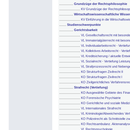
................
Grundzüge der Rechtsphilosophie
........................
KV Grundzüge der Rechtsphilosop
................
Wirtschaftswissenschaftliche Wissen
........................
KV Einführung in die Wirtschaftswi
........
Studienschwerpunkte
................
Gerichtsbarkeit
........................
VL Gesellschaftsrecht mit besonder
........................
VL Immaterialgüterrecht mit besond
........................
VL Individualarbeitsrecht - Vertiefu
........................
VL Kollektives Arbeitsrecht - Vertie
........................
VL Kreditsicherung / aktuelle Entw
........................
VL Sozialrecht - Vertiefung Leistu
........................
VL Strafprozessrecht und Nebenge
........................
KO Strukturfragen Zivilrecht II
........................
KO Strukturfragen Zivilrecht I
........................
KO Zivilgerichtliches Verfahrensrec
................
Strafrecht (Vertiefung)
........................
KO Ausgewählte Gebiete des Finan
........................
KO Forensische Psychiatrie
........................
KO Gerichtliche und soziale Mediz
........................
VL Internationales Strafrecht
........................
VL Kriminologie/Abweichendes Ver
........................
KO Polizeirecht als Schnittstelle z
........................
KO Rechtsambulanz. Aktenanalyse 
........................
VL Rechtspsychologie