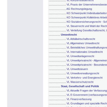
........................
VL Konzernsteuerrecht
........................
VL Praxis der Unternehmensbest
........................
AG Rechnungslegung
........................
KO Schwerpunkt Individualarbeitsr
........................
KO Schwerpunkt Kollektives Arbeit
........................
KO Sozialversicherungsrecht - Sc
........................
VL Steuerrecht und Wahl der Rech
........................
VL Vertiefung Gesellschaftsrecht
................
Umweltrecht
........................
VL Abfallwirtschaftsrecht
........................
VL Allgemeines Umweltrecht
........................
VL Betriebliches Umwelthaftungsre
........................
VL Internationales Umweltrecht
........................
VL Umweltanlagenrecht
........................
VL Umweltprivatrecht - Allgemeiner 
........................
VL Umweltprivatrecht - Besonderer
........................
VL Umweltsteuern
........................
VL Umweltverwaltungsrecht
........................
VL Verkehrs- und Energierecht
........................
VL Wasserschutzrecht
................
Staat, Gesellschaft und Politik
........................
VL Aktuelle Fragen der Verfassung
........................
VL E-Government (verfassungsrec
........................
VL Finanzverfassung
........................
VL Grundlagen und spezielle Recht