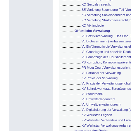
........................
KO Sexualstrafrecht
........................
SE Vertiefung Besonderer Teil: Ve
........................
KO Vertiefung Sanktionenrecht und 
........................
KO Vertiefung Strafprozessrecht, 
........................
KO Viktimologie
................
Öffentliche Verwaltung
........................
VL Bezirksverwaltung - Das One-St
........................
VL E-Government (verfassungsrec
........................
VL Einführung in die Verwaltungsle
........................
VL Grundlagen und spezielle Recht
........................
VL Grundzüge des Haushaltsrecht
........................
PS Korruption, Korruptionspräven
........................
PR Moot Court Verwaltungsgericht
........................
VL Personal der Verwaltung
........................
KV Praxis der Verwaltung
........................
VL Praxis der Verwaltungsgerichts
........................
KV Schreibwerkstatt Europäisches 
........................
VL Steuerpolitik
........................
VL Umweltanlagenrecht
........................
VL Umweltverwaltungsrecht
........................
VL Digitalisierung der Verwaltung 
........................
KV Werkstatt Legistik
........................
KV Werkstatt Verhandeln und Ents
........................
KV Werkstatt Verwaltungsverfahren
................
Internationales Recht