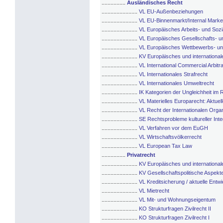
................
Ausländisches Recht
........................
VL EU-Außenbeziehungen
........................
VL EU-Binnenmarkt/Internal Marke
........................
VL Europäisches Arbeits- und Sozi
........................
VL Europäisches Gesellschafts- un
........................
VL Europäisches Wettbewerbs- un
........................
KV Europäisches und international
........................
VL International Commercial Arbitra
........................
VL Internationales Strafrecht
........................
VL Internationales Umweltrecht
........................
IK Kategorien der Ungleichheit im 
........................
VL Materielles Europarecht: Aktuel
........................
VL Recht der Internationalen Orga
........................
SE Rechtsprobleme kultureller Inte
........................
VL Verfahren vor dem EuGH
........................
VL Wirtschaftsvölkerrecht
........................
VL European Tax Law
................
Privatrecht
........................
KV Europäisches und international
........................
KV Gesellschaftspolitische Aspekte
........................
VL Kreditsicherung / aktuelle Entw
........................
VL Mietrecht
........................
VL Mit- und Wohnungseigentum
........................
KO Strukturfragen Zivilrecht II
........................
KO Strukturfragen Zivilrecht I