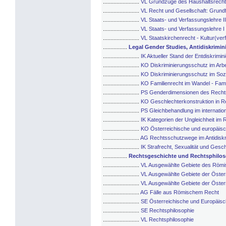
........................
VL Grundzüge des Haushaltsrecht
........................
VL Recht und Gesellschaft: Grundf
........................
VL Staats- und Verfassungslehre II
........................
VL Staats- und Verfassungslehre I
........................
VL Staatskirchenrecht - Kultur(ve
................
Legal Gender Studies, Antidiskrimin
........................
IK Aktueller Stand der Entdiskrimin
........................
KO Diskriminierungsschutz im Arbe
........................
KO Diskriminierungsschutz im Sozi
........................
KO Familienrecht im Wandel - Fami
........................
PS Genderdimensionen des Recht
........................
KO Geschlechterkonstruktion in R
........................
PS Gleichbehandlung im internatio
........................
IK Kategorien der Ungleichheit im 
........................
KO Österreichische und europäis
........................
AG Rechtsschutzwege im Antidiskr
........................
IK Strafrecht, Sexualität und Gesc
................
Rechtsgeschichte und Rechtsphilos
........................
VL Ausgewählte Gebiete des Röm
........................
VL Ausgewählte Gebiete der Öster
........................
VL Ausgewählte Gebiete der Öster
........................
AG Fälle aus Römischem Recht
........................
SE Österreichische und Europäis
........................
SE Rechtsphilosophie
........................
VL Rechtsphilosophie