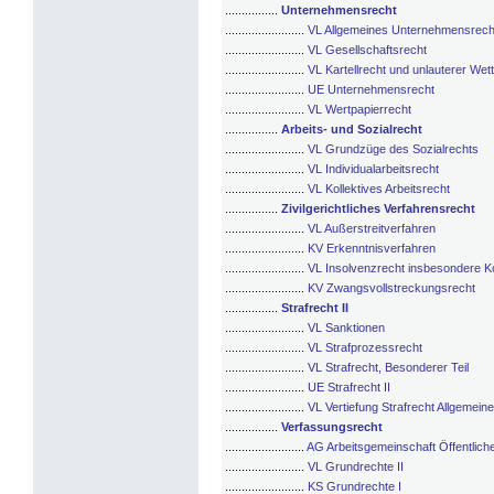
................
Unternehmensrecht
........................
VL Allgemeines Unternehmensrech
........................
VL Gesellschaftsrecht
........................
VL Kartellrecht und unlauterer We
........................
UE Unternehmensrecht
........................
VL Wertpapierrecht
................
Arbeits- und Sozialrecht
........................
VL Grundzüge des Sozialrechts
........................
VL Individualarbeitsrecht
........................
VL Kollektives Arbeitsrecht
................
Zivilgerichtliches Verfahrensrecht
........................
VL Außerstreitverfahren
........................
KV Erkenntnisverfahren
........................
VL Insolvenzrecht insbesondere K
........................
KV Zwangsvollstreckungsrecht
................
Strafrecht II
........................
VL Sanktionen
........................
VL Strafprozessrecht
........................
VL Strafrecht, Besonderer Teil
........................
UE Strafrecht II
........................
VL Vertiefung Strafrecht Allgemeiner
................
Verfassungsrecht
........................
AG Arbeitsgemeinschaft Öffentliche
........................
VL Grundrechte II
........................
KS Grundrechte I