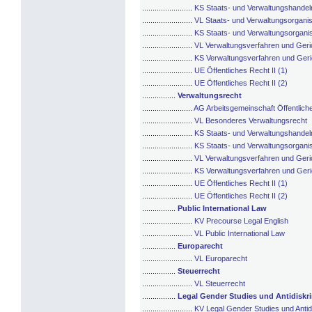
........................
KS Staats- und Verwaltungshandel
........................
VL Staats- und Verwaltungsorganisa
........................
KS Staats- und Verwaltungsorganis
........................
VL Verwaltungsverfahren und Geric
........................
KS Verwaltungsverfahren und Geric
........................
UE Öffentliches Recht II (1)
........................
UE Öffentliches Recht II (2)
................
Verwaltungsrecht
........................
AG Arbeitsgemeinschaft Öffentliche
........................
VL Besonderes Verwaltungsrecht
........................
KS Staats- und Verwaltungshandel
........................
KS Staats- und Verwaltungsorganis
........................
VL Verwaltungsverfahren und Geric
........................
KS Verwaltungsverfahren und Geric
........................
UE Öffentliches Recht II (1)
........................
UE Öffentliches Recht II (2)
................
Public International Law
........................
KV Precourse Legal English
........................
VL Public International Law
................
Europarecht
........................
VL Europarecht
................
Steuerrecht
........................
VL Steuerrecht
................
Legal Gender Studies und Antidiskr
........................
KV Legal Gender Studies und Antid