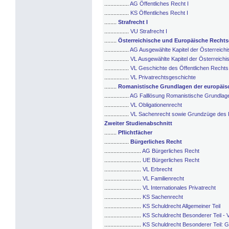
................
AG Öffentliches Recht I
................
KS Öffentliches Recht I
........
Strafrecht I
................
VU Strafrecht I
........
Österreichische und Europäische Rechts
................
AG Ausgewählte Kapitel der Österreich
................
VL Ausgewählte Kapitel der Österreich
................
VL Geschichte des Öffentlichen Rechts
................
VL Privatrechtsgeschichte
........
Romanistische Grundlagen der europäisc
................
AG Falllösung Romanistische Grundlage
................
VL Obligationenrecht
................
VL Sachenrecht sowie Grundzüge des 
Zweiter Studienabschnitt
........
Pflichtfächer
................
Bürgerliches Recht
........................
AG Bürgerliches Recht
........................
UE Bürgerliches Recht
........................
VL Erbrecht
........................
VL Familienrecht
........................
VL Internationales Privatrecht
........................
KS Sachenrecht
........................
KS Schuldrecht Allgemeiner Teil
........................
KS Schuldrecht Besonderer Teil - V
........................
KS Schuldrecht Besonderer Teil: G