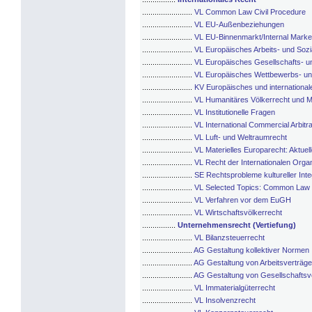
........................
VL Common Law Civil Procedure
........................
VL EU-Außenbeziehungen
........................
VL EU-Binnenmarkt/Internal Marke
........................
VL Europäisches Arbeits- und Sozi
........................
VL Europäisches Gesellschafts- un
........................
VL Europäisches Wettbewerbs- un
........................
KV Europäisches und international
........................
VL Humanitäres Völkerrecht und 
........................
VL Institutionelle Fragen
........................
VL International Commercial Arbitra
........................
VL Luft- und Weltraumrecht
........................
VL Materielles Europarecht: Aktuel
........................
VL Recht der Internationalen Orga
........................
SE Rechtsprobleme kultureller Inte
........................
VL Selected Topics: Common Law 
........................
VL Verfahren vor dem EuGH
........................
VL Wirtschaftsvölkerrecht
................
Unternehmensrecht (Vertiefung)
........................
VL Bilanzsteuerrecht
........................
AG Gestaltung kollektiver Normen
........................
AG Gestaltung von Arbeitsverträg
........................
AG Gestaltung von Gesellschaftsv
........................
VL Immaterialgüterrecht
........................
VL Insolvenzrecht