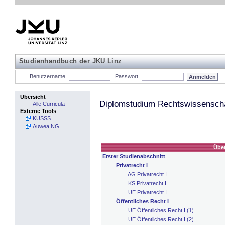
Studienhandbuch der JKU Linz
Benutzername
Passwort
Übersicht
Diplomstudium Rechtswissenscha
Alle Curricula
Externe Tools
KUSSS
Auwea NG
Über
Erster Studienabschnitt
........
Privatrecht I
................
AG Privatrecht I
................
KS Privatrecht I
................
UE Privatrecht I
........
Öffentliches Recht I
................
UE Öffentliches Recht I (1)
................
UE Öffentliches Recht I (2)