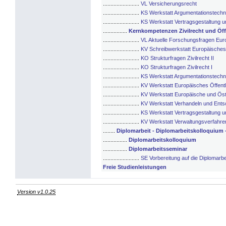
........................
VL Versicherungsrecht
........................
KS Werkstatt Argumentationstech
........................
KS Werkstatt Vertragsgestaltung 
................
Kernkompetenzen Zivilrecht und Öff
........................
VL Aktuelle Forschungsfragen Eur
........................
KV Schreibwerkstatt Europäisches 
........................
KO Strukturfragen Zivilrecht II
........................
KO Strukturfragen Zivilrecht I
........................
KS Werkstatt Argumentationstech
........................
KV Werkstatt Europäisches Öffent
........................
KV Werkstatt Europäische und Öst
........................
KV Werkstatt Verhandeln und Ents
........................
KS Werkstatt Vertragsgestaltung 
........................
KV Werkstatt Verwaltungsverfahren
........
Diplomarbeit - Diplomarbeitskolloquium 
................
Diplomarbeitskolloquium
................
Diplomarbeitsseminar
........................
SE Vorbereitung auf die Diplomarbe
Freie Studienleistungen
Version v1.0.25