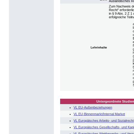
Ausländisches R
Zum Nachweis der
Recht" erforderl
in § 9 Abs. 2 Z 
erfolgreiche Tei
Lehrinhalte
Untergeordnete Studien
VL EU-Außenbeziehungen
VL EU-Binnenmarkt/Internal Market
VL Europäisches Arbeits- und Sozialrecht
VL Europäisches Gesellschafts- und Kapi
VL Europäisches Wettbewerbs- und Verg