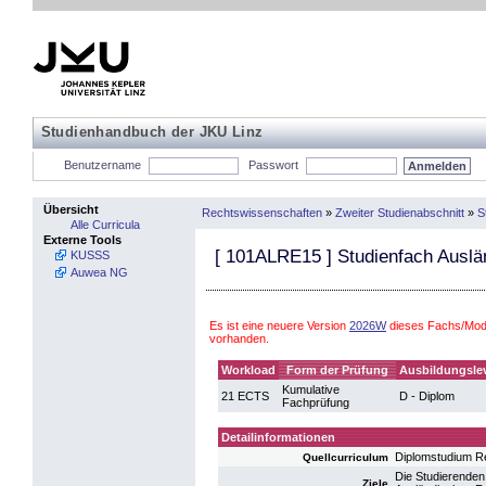
Studienhandbuch der JKU Linz
Benutzername
Passwort
Übersicht
Rechtswissenschaften
»
Zweiter Studienabschnitt
»
S
Alle Curricula
Externe Tools
[
101ALRE15
] Studienfach Ausl
KUSSS
Auwea NG
Es ist eine neuere Version
2026W
dieses Fachs/Mod
vorhanden.
Workload
Form der Prüfung
Ausbildungsle
Kumulative
21 ECTS
D - Diplom
Fachprüfung
Detailinformationen
Diplomstudium R
Quellcurriculum
Die Studierenden
Ziele