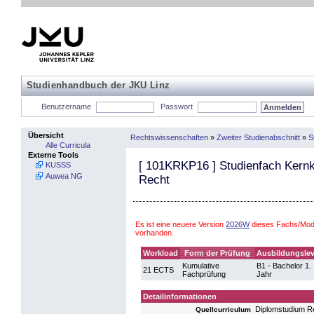
Studienhandbuch der JKU Linz
Benutzername
Passwort
Übersicht
Rechtswissenschaften
»
Zweiter Studienabschnitt
»
S
Alle Curricula
Externe Tools
[
101KRKP16
] Studienfach Kernk
KUSSS
Auwea NG
Recht
Es ist eine neuere Version
2026W
dieses Fachs/Mod
vorhanden.
Workload
Form der Prüfung
Ausbildungslev
Kumulative
B1 - Bachelor 1.
21 ECTS
Fachprüfung
Jahr
Detailinformationen
Diplomstudium R
Quellcurriculum