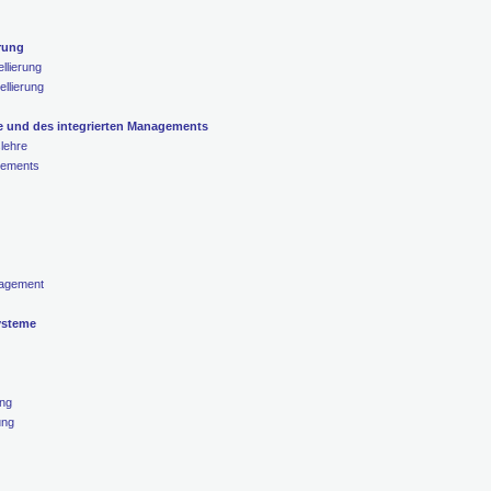
rung
llierung
llierung
re und des integrierten Managements
lehre
gements
nagement
ysteme
ung
ung