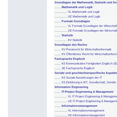
Grundlagen der Mathematik, Statistik und f
........
Mathematik und Logik
................
VL Mathematik und Logik
................
UE Mathematik und Logik
........
Formale Grundlagen
................
VL Formale Grundlagen der Wirtschaft
................
UE Formale Grundlagen der Wirtschaft
........
Statistik
................
KV Statistik
Grundlagen des Rechts
........
KV Privatrecht für Wirtschaftsinformatik
........
KV Öffentliches Recht für Wirtschaftsinform
Fachsprache Englisch
........
KS Kommunikative Fertigkeiten Englisch (B
........
SE Fachsprache Englisch
Soziale und geschlechterspezifische Aspekte
........
KS Soziale Auswirkungen der IT
........
KS Einführung in IKT, Gesellschaft, Gender 
Information Engineering
........
IT-Project Engineering & Management
................
VL IT-Project Engineering & Managem
................
UE IT-Project Engineering & Managem
........
Informationsmanagement
................
VL Informationsmanagement
................
UE Informationsmanagement