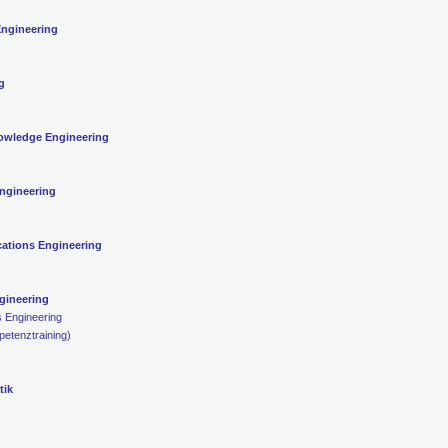
ngineering
g
owledge Engineering
ngineering
tions Engineering
ineering
 Engineering
etenztraining)
tik