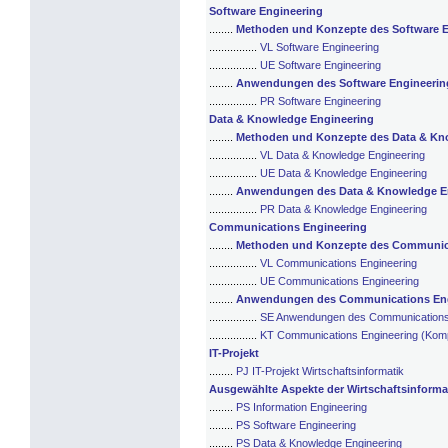
Software Engineering
........
Methoden und Konzepte des Software E
................
VL Software Engineering
................
UE Software Engineering
........
Anwendungen des Software Engineerin
................
PR Software Engineering
Data & Knowledge Engineering
........
Methoden und Konzepte des Data & Kn
................
VL Data & Knowledge Engineering
................
UE Data & Knowledge Engineering
........
Anwendungen des Data & Knowledge E
................
PR Data & Knowledge Engineering
Communications Engineering
........
Methoden und Konzepte des Communica
................
VL Communications Engineering
................
UE Communications Engineering
........
Anwendungen des Communications Eng
................
SE Anwendungen des Communications
................
KT Communications Engineering (Komp
IT-Projekt
........
PJ IT-Projekt Wirtschaftsinformatik
Ausgewählte Aspekte der Wirtschaftsinforma
........
PS Information Engineering
........
PS Software Engineering
........
PS Data & Knowledge Engineering