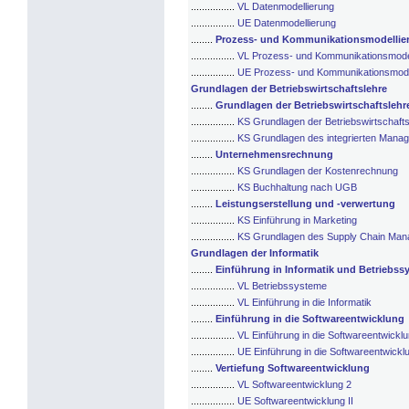
................
VL Datenmodellierung
................
UE Datenmodellierung
........
Prozess- und Kommunikationsmodellie
................
VL Prozess- und Kommunikationsmode
................
UE Prozess- und Kommunikationsmode
Grundlagen der Betriebswirtschaftslehre
........
Grundlagen der Betriebswirtschaftsleh
................
KS Grundlagen der Betriebswirtschafts
................
KS Grundlagen des integrierten Mana
........
Unternehmensrechnung
................
KS Grundlagen der Kostenrechnung
................
KS Buchhaltung nach UGB
........
Leistungserstellung und -verwertung
................
KS Einführung in Marketing
................
KS Grundlagen des Supply Chain Ma
Grundlagen der Informatik
........
Einführung in Informatik und Betriebss
................
VL Betriebssysteme
................
VL Einführung in die Informatik
........
Einführung in die Softwareentwicklung
................
VL Einführung in die Softwareentwickl
................
UE Einführung in die Softwareentwickl
........
Vertiefung Softwareentwicklung
................
VL Softwareentwicklung 2
................
UE Softwareentwicklung II