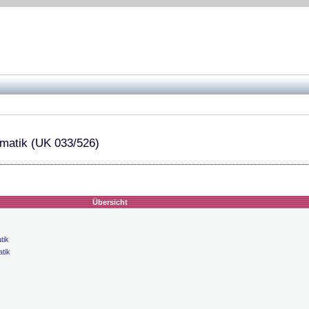
rmatik (UK 033/526)
Übersicht
tik
atik