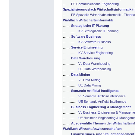
........
PS Communications Engineering
Spezialisierungsfach Wirtschaftsinformatik (
........
PE Spezielle Wirtschaftsinformatik - Theorie
Wahlfach Wirtschaftsinformatik
........
Strategische IT-Planung
................
KV Strategische IT-Planung
........
Software Business
................
KV Software Business
........
Service Engineering
................
KV Service Engineering
........
Data Warehousing
................
VL Data Warehousing
................
UE Data Warehousing
........
Data Mining
................
VL Data Mining
................
UE Data Mining
........
Semantic Artificial Intelligence
................
VL Semantic Artificial Intelligence
................
UE Semantic Artificial Intelligence
........
Business Engineering & Management
................
VL Business Engineering & Manageme
................
UE Business Engineering & Manageme
........
Ausgewählte Themen der Wirtschaftsinf
Wahlfach Wirtschaftswissenschaften
........
Finanzierungs- und Steuermanagement