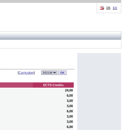
DE
EN
[
Curriculum
]
ECTS Credits
24,00
6,00
3,00
3,00
6,00
3,00
3,00
6,00