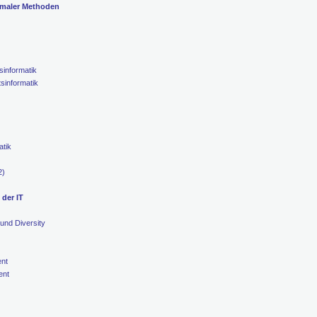
ormaler Methoden
sinformatik
sinformatik
atik
2)
 der IT
und Diversity
ent
ent