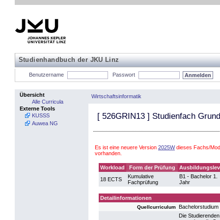
Studienhandbuch der JKU Linz
Benutzername
Passwort
Übersicht
Wirtschaftsinformatik
Alle Curricula
Externe Tools
[
526GRIN13
] Studienfach Grund
KUSSS
Auwea NG
Es ist eine neuere Version
2025W
dieses Fachs/Modu
vorhanden.
Workload
Form der Prüfung
Ausbildungslev
Kumulative
B1 - Bachelor 1.
18 ECTS
Fachprüfung
Jahr
Detailinformationen
Bachelorstudium 
Quellcurriculum
Die Studierenden