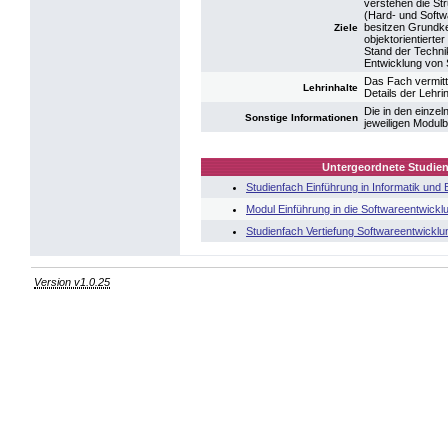
verstehen die St
(Hard- und Softw
besitzen Grundke
Ziele
objektorientiert
Stand der Techni
Entwicklung von
Das Fach vermitt
Lehrinhalte
Details der Lehr
Die in den einze
Sonstige Informationen
jeweiligen Modul
Untergeordnete Studien
Studienfach Einführung in Informatik und
Modul Einführung in die Softwareentwickl
Studienfach Vertiefung Softwareentwicklu
Version v1.0.25