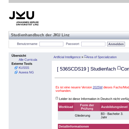
Studienhandbuch der JKU Linz
Benutzername
Passwort
Übersicht
(*)
Artificial Intelligence
»
Area of Specialization
Alle Curricula
Externe Tools
(*)
KUSSS
[
536SCDS19
] Studienfach
Com
Auwea NG
Es ist eine neuere Version
2025W
dieses Fachs/Modul
vorhanden.
(*)
Leider ist diese Information in Deutsch nicht verfü
Form der
Workload
Ausbildungslevel
Prüfung
B3 - Bachelor 3.
Gliederung
Jahr
Detailinformationen