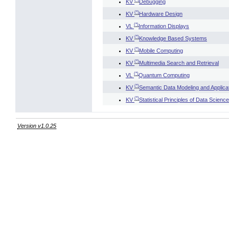
KV
Debugging
(*)
KV
Hardware Design
(*)
VL
Information Displays
(*)
KV
Knowledge Based Systems
(*)
KV
Mobile Computing
(*)
KV
Multimedia Search and Retrieval
(*)
VL
Quantum Computing
(*)
KV
Semantic Data Modeling and Applica
(*)
KV
Statistical Principles of Data Science
Version v1.0.25