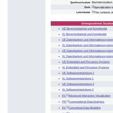
Bachelorstudium A
Quellcurriculum
(*)
Specialization 
Ziele
(*)
The contents of
Lehrinhalte
Untergeordnete Studien
UE Berechenbarkeit und Komplexität
VL Berechenbarkeit und Komplexität
UE Datenbanken und Informationssystem
VL Datenbanken und Informationssystem
UE Datenbanken und Informationssystem
VL Datenbanken und Informationssystem
UE Embedded and Pervasive Systems
VL Embedded and Pervasive Systems
UE Softwareentwicklung 1
VL Softwareentwicklung 1
UE Softwareentwicklung 2
VL Softwareentwicklung 2
(*)
KV
Advanced Interactive Visualization
(*)
PR
Computational Data Analytics
(*)
KV
Conceptual Data Modeling
(*)