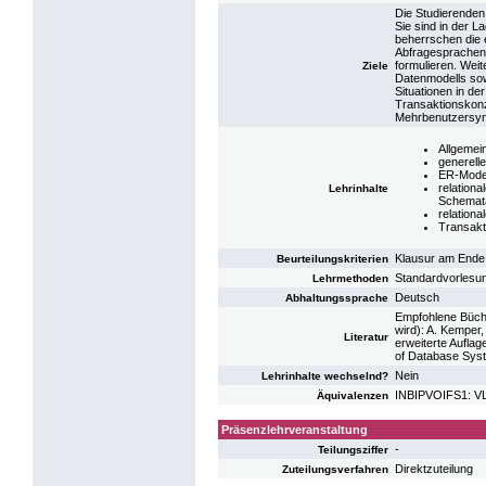
Die Studierenden
Sie sind in der L
beherrschen die 
Abfragesprachen
formulieren. Weit
Ziele
Datenmodells sow
Situationen in d
Transaktionskonze
Mehrbenutzersyn
Allgemei
generell
ER-Mode
relationa
Lehrinhalte
Schemata
relation
Transakt
Klausur am Ende
Beurteilungskriterien
Standardvorlesun
Lehrmethoden
Deutsch
Abhaltungssprache
Empfohlene Büche
wird): A. Kemper,
Literatur
erweiterte Aufla
of Database Syst
Nein
Lehrinhalte wechselnd?
INBIPVOIFS1: VL
Äquivalenzen
Präsenzlehrveranstaltung
-
Teilungsziffer
Direktzuteilung
Zuteilungsverfahren