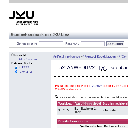
Studienhandbuch der JKU Linz
Benutzername
Passwort
Übersicht
(*)
(*)
Artificial Intelligence
»
Area of Specialization
»
Comp
Alle Curricula
Externe Tools
[
521ANWEDI1V21
]
VL
Datenban
KUSSS
Auwea NG
Es ist eine neuere Version
2025W
dieser LV im Curri
2026W vorhanden.
(*)
Leider ist diese Information in Deutsch nicht verfü
Workload
Ausbildungslevel
Studienfachbere
B1 - Bachelor 1.
3 ECTS
Informatik
Jahr
Detailinformationen
Bachelorstudium
Quellcurriculum