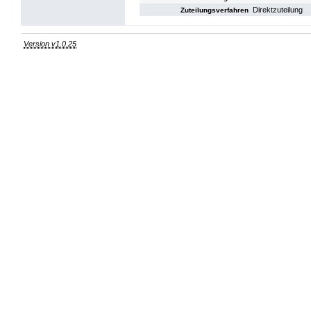
Direktzuteilung
Zuteilungsverfahren
Version v1.0.25