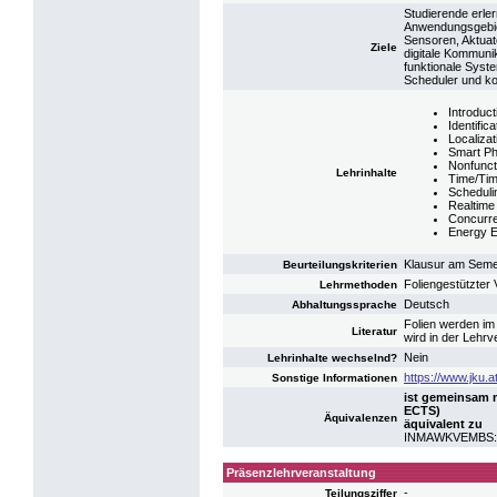
Studierende erler
Anwendungsgebiet
Sensoren, Aktuat
Ziele
digitale Kommunik
funktionale Syst
Scheduler und ko
Introduc
Identific
Localizat
Smart Ph
Nonfunct
Lehrinhalte
Time/Tim
Scheduli
Realtime
Concurre
Energy E
Klausur am Sem
Beurteilungskriterien
Foliengestützter 
Lehrmethoden
Deutsch
Abhaltungssprache
Folien werden im 
Literatur
wird in der Lehr
Nein
Lehrinhalte wechselnd?
https://www.jku.a
Sonstige Informationen
ist gemeinsam 
ECTS)
Äquivalenzen
äquivalent zu
INMAWKVEMBS: 
Präsenzlehrveranstaltung
-
Teilungsziffer