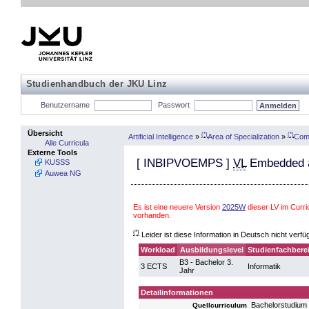
Studienhandbuch der JKU Linz
Benutzername
Passwort
Übersicht
(*)
(*)
Artificial Intelligence
»
Area of Specialization
»
Comp
Alle Curricula
Externe Tools
[
INBIPVOEMPS
]
VL
Embedded a
KUSSS
Auwea NG
Es ist eine neuere Version
2025W
dieser LV im Curr
vorhanden.
(*)
Leider ist diese Information in Deutsch nicht verfü
Workload
Ausbildungslevel
Studienfachbere
B3 - Bachelor 3.
3 ECTS
Informatik
Jahr
Detailinformationen
Bachelorstudium 
Quellcurriculum