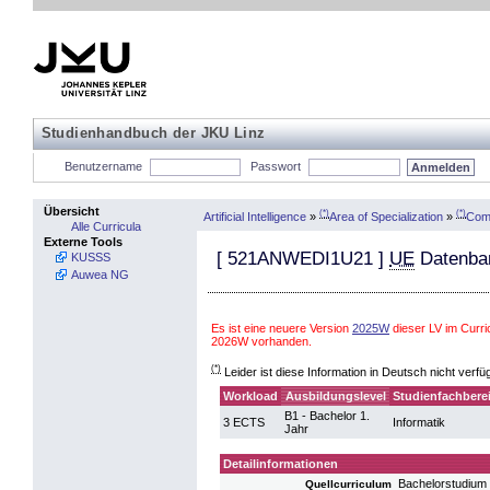
Studienhandbuch der JKU Linz
Benutzername
Passwort
Übersicht
(*)
(*)
Artificial Intelligence
»
Area of Specialization
»
Comp
Alle Curricula
Externe Tools
[
521ANWEDI1U21
]
UE
Datenban
KUSSS
Auwea NG
Es ist eine neuere Version
2025W
dieser LV im Curri
2026W vorhanden.
(*)
Leider ist diese Information in Deutsch nicht verfü
Workload
Ausbildungslevel
Studienfachbere
B1 - Bachelor 1.
3 ECTS
Informatik
Jahr
Detailinformationen
Bachelorstudium
Quellcurriculum