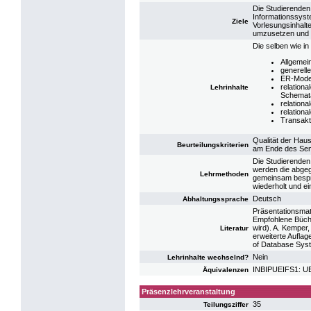
Die Studierenden
Informationssys
Ziele
Vorlesungsinhalte
umzusetzen und si
Die selben wie i
Allgemei
generell
ER-Mode
relationa
Lehrinhalte
Schemat
relation
relation
Transakt
Qualität der Hau
Beurteilungskriterien
am Ende des Sem
Die Studierenden
werden die abgeg
Lehrmethoden
gemeinsam bespro
wiederholt und e
Deutsch
Abhaltungssprache
Präsentationsmat
Empfohlene Büche
wird). A. Kemper,
Literatur
erweiterte Aufla
of Database Syst
Nein
Lehrinhalte wechselnd?
INBIPUEIFS1: UE
Äquivalenzen
Präsenzlehrveranstaltung
35
Teilungsziffer