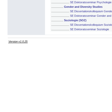
........................
SE Doktoratsseminar Psychologie
................
Gender and Diversity Studies
........................
SE Dissertationskolloquium Gender
........................
SE Doktoratsseminar Gender and D
................
Soziologie (SOZ)
........................
SE Dissertationskolloquium Soziol
........................
SE Doktoratsseminar Soziologie
Version v1.0.25