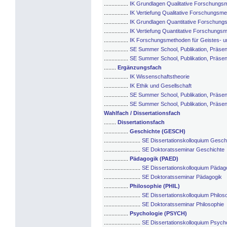
................
IK Grundlagen Qualitative Forschungs
................
IK Vertiefung Qualitative Forschungsm
................
IK Grundlagen Quantitative Forschun
................
IK Vertiefung Quantitative Forschungs
................
IK Forschungsmethoden für Geistes- u
................
SE Summer School, Publikation, Präsen
................
SE Summer School, Publikation, Präsen
........
Ergänzungsfach
................
IK Wissenschaftstheorie
................
IK Ethik und Gesellschaft
................
SE Summer School, Publikation, Präsen
................
SE Summer School, Publikation, Präsen
Wahlfach / Dissertationsfach
........
Dissertationsfach
................
Geschichte (GESCH)
........................
SE Dissertationskolloquium Gesch
........................
SE Doktoratsseminar Geschichte
................
Pädagogik (PAED)
........................
SE Dissertationskolloquium Pädag
........................
SE Doktoratsseminar Pädagogik
................
Philosophie (PHIL)
........................
SE Dissertationskolloquium Philos
........................
SE Doktoratsseminar Philosophie
................
Psychologie (PSYCH)
........................
SE Dissertationskolloquium Psych