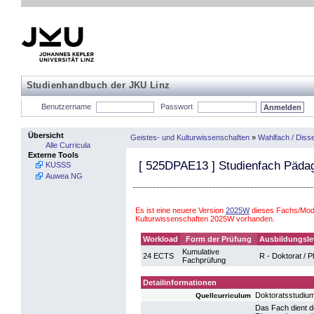
Studienhandbuch der JKU Linz
Benutzername
Passwort
Übersicht
Geistes- und Kulturwissenschaften
»
Wahlfach / Disse
Alle Curricula
Externe Tools
[
525DPAE13
] Studienfach Päda
KUSSS
Auwea NG
Es ist eine neuere Version
2025W
dieses Fachs/Modu
Kulturwissenschaften 2025W vorhanden.
Workload
Form der Prüfung
Ausbildungsle
Kumulative
24 ECTS
R - Doktorat / 
Fachprüfung
Detailinformationen
Doktoratsstudiu
Quellcurriculum
Das Fach dient d