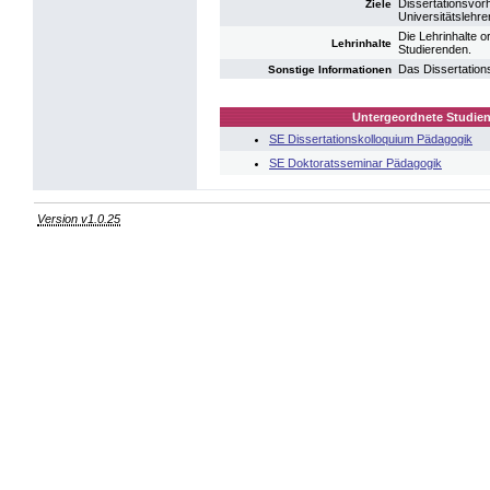
Dissertationsvor
Ziele
Universitätslehrer
Die Lehrinhalte o
Lehrinhalte
Studierenden.
Das Dissertations
Sonstige Informationen
Untergeordnete Studien
SE Dissertationskolloquium Pädagogik
SE Doktoratsseminar Pädagogik
Version v1.0.25