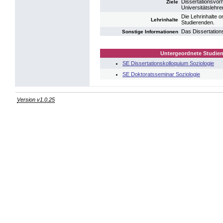
Dissertationsvor
Ziele
Universitätslehrer
Die Lehrinhalte o
Lehrinhalte
Studierenden.
Das Dissertations
Sonstige Informationen
Untergeordnete Studien
SE Dissertationskolloquium Soziologie
SE Doktoratsseminar Soziologie
Version v1.0.25