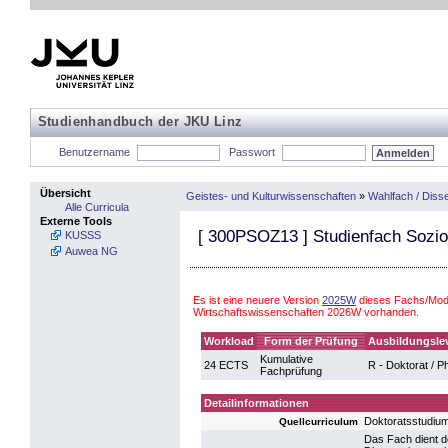
Studienhandbuch der JKU Linz
Benutzername
Passwort
Übersicht
Geistes- und Kulturwissenschaften
»
Wahlfach / Disse
Alle Curricula
Externe Tools
[
300PSOZ13
] Studienfach Sozio
KUSSS
Auwea NG
Es ist eine neuere Version
2025W
dieses Fachs/Modu
Wirtschaftswissenschaften 2026W vorhanden.
Workload
Form der Prüfung
Ausbildungsle
Kumulative
24 ECTS
R - Doktorat / P
Fachprüfung
Detailinformationen
Doktoratsstudium
Quellcurriculum
Das Fach dient d