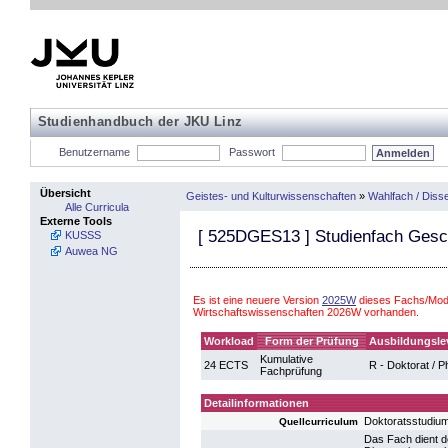
Studienhandbuch der JKU Linz
Benutzername
Passwort
Übersicht
Geistes- und Kulturwissenschaften
»
Wahlfach / Disse
Alle Curricula
Externe Tools
[
525DGES13
] Studienfach Ges
KUSSS
Auwea NG
Es ist eine neuere Version
2025W
dieses Fachs/Modu
Wirtschaftswissenschaften 2026W vorhanden.
Workload
Form der Prüfung
Ausbildungsle
Kumulative
24 ECTS
R - Doktorat / 
Fachprüfung
Detailinformationen
Doktoratsstudiu
Quellcurriculum
Das Fach dient d