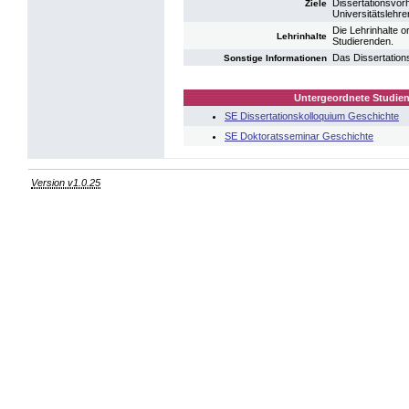
Dissertationsvor
Ziele
Universitätslehrer
Die Lehrinhalte o
Lehrinhalte
Studierenden.
Das Dissertations
Sonstige Informationen
Untergeordnete Studien
SE Dissertationskolloquium Geschichte
SE Doktoratsseminar Geschichte
Version v1.0.25