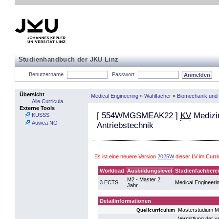
Studienhandbuch der JKU Linz
Benutzername
Passwort
Übersicht
Medical Engineering
»
Wahlfächer
»
Biomechanik und 
Alle Curricula
Externe Tools
[
554WMGSMEAK22
]
KV
Medizin
KUSSS
Auwea NG
Antriebstechnik
Es ist eine neuere Version
2025W
dieser LV im Curr
Workload
Ausbildungslevel
Studienfachbere
M2 - Master 2.
3 ECTS
Medical Engineeri
Jahr
Detailinformationen
Masterstudium M
Quellcurriculum
Vermittlung der v