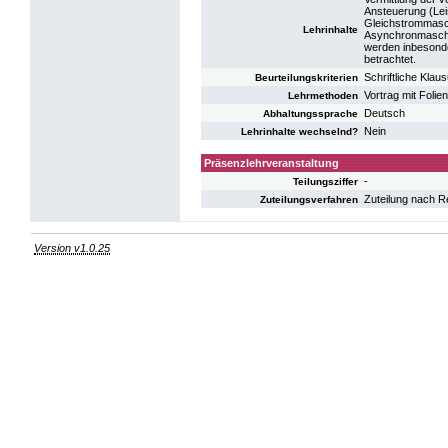
Ansteuerung (Lei
Gleichstrommasc
Lehrinhalte
Asynchronmaschin
werden inbesonde
betrachtet.
Schriftliche Klaus
Beurteilungskriterien
Vortrag mit Foli
Lehrmethoden
Deutsch
Abhaltungssprache
Nein
Lehrinhalte wechselnd?
Präsenzlehrveranstaltung
-
Teilungsziffer
Zuteilung nach R
Zuteilungsverfahren
Version v1.0.25