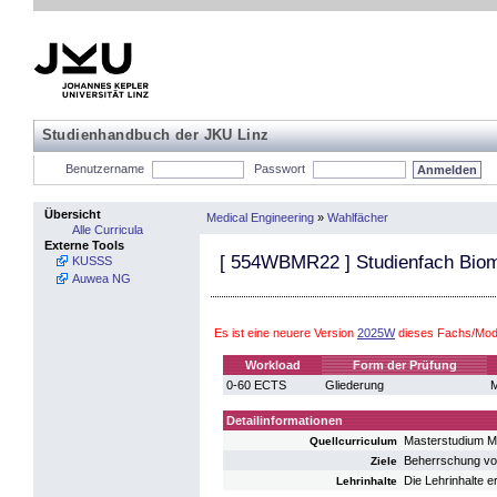
Studienhandbuch der JKU Linz
Benutzername
Passwort
Übersicht
Medical Engineering
»
Wahlfächer
Alle Curricula
Externe Tools
[
554WBMR22
] Studienfach Bio
KUSSS
Auwea NG
Es ist eine neuere Version
2025W
dieses Fachs/Modu
Workload
Form der Prüfung
0-60 ECTS
Gliederung
M
Detailinformationen
Masterstudium M
Quellcurriculum
Beherrschung von
Ziele
Die Lehrinhalte 
Lehrinhalte