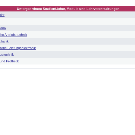
Untergeordnete Studienfächer, Module und Lehrveranstaltungen
lor
anik
he Antriebstechnik
chanik
sche Leistungselektronik
gstechnik
und Prothetik