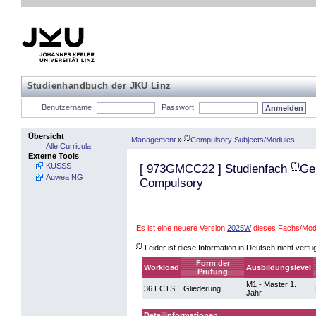
Studienhandbuch der JKU Linz
Benutzername
Passwort
Übersicht
(*)
Management
»
Compulsory Subjects/Modules
Alle Curricula
Externe Tools
(*)
KUSSS
[
973GMCC22
] Studienfach
Ge
Auwea NG
Compulsory
Es ist eine neuere Version
2025W
dieses Fachs/Mod
(*)
Leider ist diese Information in Deutsch nicht verfü
Form der
Workload
Ausbildungslevel
Prüfung
M1 - Master 1.
36 ECTS
Gliederung
Jahr
Detailinformationen