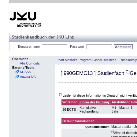
Studienhandbuch der JKU Linz
Benutzername
Passwort
Übersicht
Joint Master's Program Global Business - Russia/Italy
Alle Curricula
Externe Tools
(*)
KUSSS
[
990GEMC13
] Studienfach
Ge
Auwea NG
(*)
Leider ist diese Information in Deutsch nicht verfü
Workload
Form der Prüfung
Ausbildungslev
Kumulative
M1 - Master 1.
36 ECTS
Fachprüfung
Jahr
Detailinformationen
Masterstudium Jo
Quellcurriculum
(*)
Aims of the subj
competence area