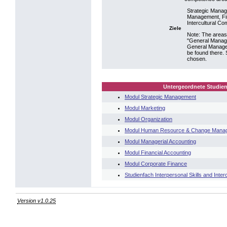
Strategic Mana
Management, Fin
Intercultural C
Ziele
Note: The areas
"General Manag
General Managem
be found there. 
chosen.
Untergeordnete Studien
Modul Strategic Management
Modul Marketing
Modul Organization
Modul Human Resource & Change Mana
Modul Managerial Accounting
Modul Financial Accounting
Modul Corporate Finance
Studienfach Interpersonal Skills and Inte
Version v1.0.25