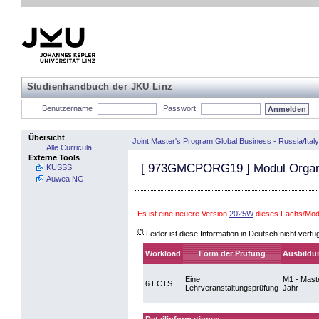
Studienhandbuch der JKU Linz
Benutzername
Passwort
Übersicht
Joint Master's Program Global Business - Russia/Italy
Alle Curricula
Externe Tools
[
973GMCPORG19
] Modul Organ
KUSSS
Auwea NG
Es ist eine neuere Version
2025W
dieses Fachs/Modu
(*)
Leider ist diese Information in Deutsch nicht verfü
Workload
Form der Prüfung
Ausbildu
Eine
M1 - Maste
6 ECTS
Lehrveranstaltungsprüfung
Jahr