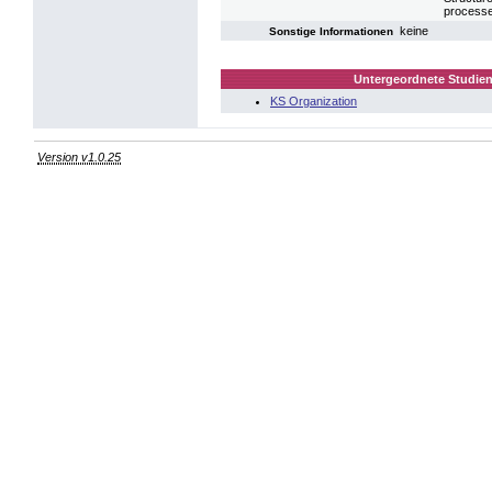
processe
keine
Sonstige Informationen
Untergeordnete Studien
KS Organization
Version v1.0.25