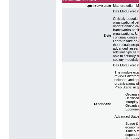
Detailinformationen
Masterstudium 
Quellcurriculum
Das Modul wird i
Critically questi
organizational be
understanding org
frameworks at dif
organizations. Un
Ziele
continual contest
Learn to take an 
theoretical persp
advanced resear
relationships as
able to critically
society – socially,
Das Modul wird i
The module exam
reviews differen
science, and app
organizational 
Prep Stage: acqu
Organiza
Definitio
Interpla
Lehrinhalte
Organizat
Economic,
Advanced Stage:
Space & s
economic
Time & te
dependenc
Structure