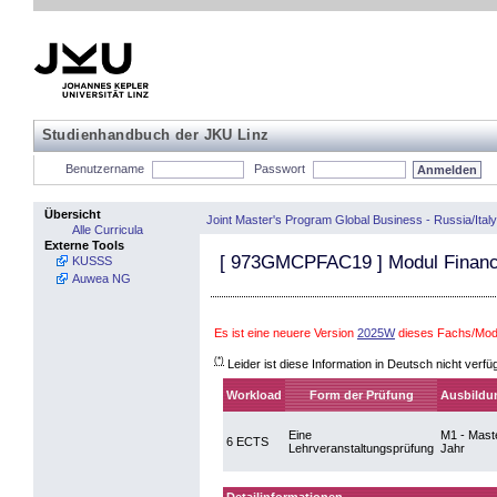
Studienhandbuch der JKU Linz
Benutzername
Passwort
Übersicht
Joint Master's Program Global Business - Russia/Italy
Alle Curricula
Externe Tools
[
973GMCPFAC19
] Modul Financ
KUSSS
Auwea NG
Es ist eine neuere Version
2025W
dieses Fachs/Modu
(*)
Leider ist diese Information in Deutsch nicht verfü
Workload
Form der Prüfung
Ausbildu
Eine
M1 - Maste
6 ECTS
Lehrveranstaltungsprüfung
Jahr