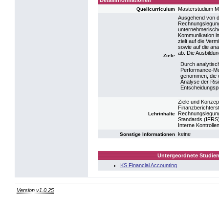
Detailinformationen
Masterstudium 
Quellcurriculum
Ausgehend von de
Rechnungslegung
unternehmerische
Kommunikation i
zielt auf die Ve
sowie auf die ana
ab. Die Ausbildun
Ziele
Durch analytisc
Performance-M
genommen, die 
Analyse der Risi
Entscheidungsp
Ziele und Konzep
Finanzberichters
Rechnungslegung,
Lehrinhalte
Standards (IFRS
Interne Kontroll
keine
Sonstige Informationen
Untergeordnete Studien
KS Financial Accounting
Version v1.0.25