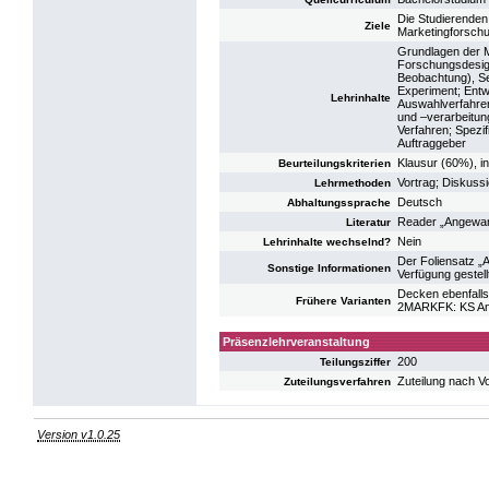
Die Studierenden
Ziele
Marketingforschu
Grundlagen der M
Forschungsdesign
Beobachtung), Se
Experiment; Entw
Lehrinhalte
Auswahlverfahren
und –verarbeitun
Verfahren; Spezi
Auftraggeber
Klausur (60%), i
Beurteilungskriterien
Vortrag; Diskuss
Lehrmethoden
Deutsch
Abhaltungssprache
Reader „Angewan
Literatur
Nein
Lehrinhalte wechselnd?
Der Foliensatz „
Sonstige Informationen
Verfügung gestell
Decken ebenfalls
Frühere Varianten
2MARKFK: KS Ang
Präsenzlehrveranstaltung
200
Teilungsziffer
Zuteilung nach V
Zuteilungsverfahren
Version v1.0.25