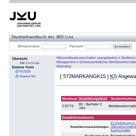
Studienhandbuch der JKU Linz
Benutzername
Passwort
Wirtschaftswissenschaften (ausgelaufen)
»
Studiens
Übersicht
Management
»
Schwerpunktfächer Betriebswirtschaft
Alle Curricula
Marketing
Externe Tools
KUSSS
[
572MARKANGK15
]
KS
Angewan
Auwea NG
Workload
Ausbildungslevel
Studienfachber
B2 - Bachelor 2.
3 ECTS
Betriebswirtschaft
Jahr
Detailinformationen
KS Einführung in 
Volkswirtschaftsl
Anmeldevoraussetzungen
Kaufverhalten
Bachelorstudium
Quellcurriculum