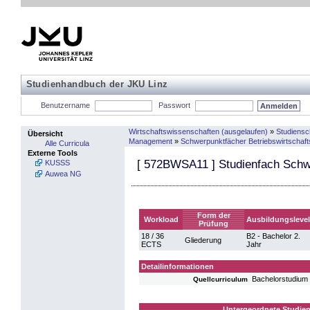
Studienhandbuch der JKU Linz
Benutzername
Passwort
Wirtschaftswissenschaften (ausgelaufen)
»
Studiens
Übersicht
Management
»
Schwerpunktfächer Betriebswirtschaft
Alle Curricula
Externe Tools
[
572BWSA11
] Studienfach Schw
KUSSS
Auwea NG
Form der
Workload
Ausbildungslevel
Prüfung
18 / 36
B2 - Bachelor 2.
Gliederung
ECTS
Jahr
Detailinformationen
Bachelorstudium
Quellcurriculum
Untergeordnete Studien