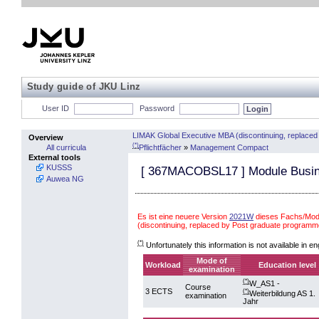
Study guide of JKU Linz
User ID
Password
LIMAK Global Executive MBA (discontinuing, replac
Overview
(*)
Pflichtfächer
»
Management Compact
All curricula
External tools
KUSSS
[
367MACOBSL17
] Module Busin
Auwea NG
Es ist eine neuere Version
2021W
dieses Fachs/Modu
(discontinuing, replaced by Post graduate progra
(*)
Unfortunately this information is not available in en
Mode of
Workload
Education level
examination
(*)
W_AS1 -
Course
3 ECTS
(*)
Weiterbildung AS 1.
examination
Jahr