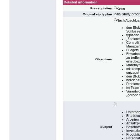
Detailed information
(*)
Keine
Pre-requisites
Initial study p
Original study plan
(*)
Nach Abschluss
den Blic
Schlüsse
typische
„Zahlenm
Controll
Managem
Budgets 
Entschei
zu treff
Objectives
einzubez
Marktdyn
mit komp
umzuge
den Blic
bereichs
Probleme
im Team 
Verantwo
„gerade 
(*)
Unterne
Erarbeit
Arbeiten
Absatzpl
Beschaff
Subject
Investit
Produkti
Personal