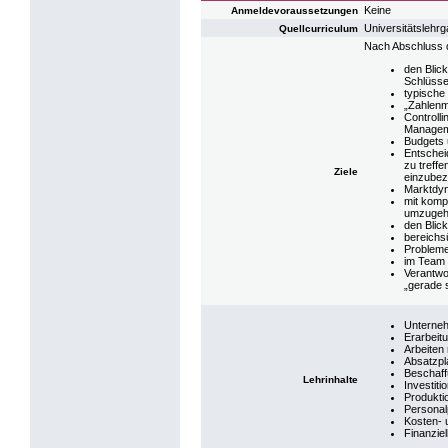
Keine
Anmeldevoraussetzungen
Universitätsleh
Quellcurriculum
Nach Abschluss d
den Blic
Schlüsse
typische
„Zahlenm
Controll
Managem
Budgets 
Entschei
zu treff
Ziele
einzubez
Marktdyn
mit komp
umzuge
den Blic
bereichs
Probleme
im Team 
Verantwo
„gerade 
Unterne
Erarbeit
Arbeiten
Absatzpl
Beschaff
Lehrinhalte
Investit
Produkti
Personal
Kosten- 
Finanzie