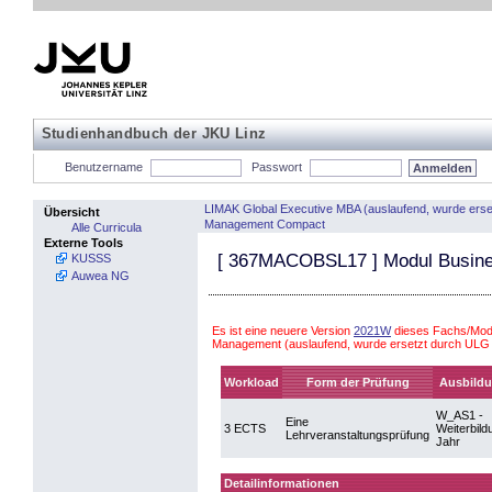
Studienhandbuch der JKU Linz
Benutzername
Passwort
LIMAK Global Executive MBA (auslaufend, wurde erse
Übersicht
Management Compact
Alle Curricula
Externe Tools
[
367MACOBSL17
] Modul Busine
KUSSS
Auwea NG
Es ist eine neuere Version
2021W
dieses Fachs/Modu
Management (auslaufend, wurde ersetzt durch UL
Workload
Form der Prüfung
Ausbildu
W_AS1 -
Eine
3 ECTS
Weiterbild
Lehrveranstaltungsprüfung
Jahr
Detailinformationen