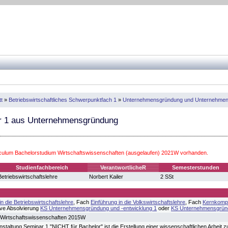
t
»
Betriebswirtschaftliches Schwerpunktfach 1
»
Unternehmensgründung und Unternehmen
 1 aus Unternehmensgründung
iculum Bachelorstudium Wirtschaftswissenschaften (ausgelaufen) 2021W vorhanden.
Studienfachbereich
VerantwortlicheR
Semesterstunden
Betriebswirtschaftslehre
Norbert Kailer
2 SSt
in die Betriebswirtschaftslehre
, Fach
Einführung in die Volkswirtschaftslehre
, Fach
Kernkompe
ive Absolvierung
KS Unternehmensgründung und -entwicklung 1
oder
KS Unternehmensgründ
 Wirtschaftswissenschaften 2015W
nstaltung Seminar 1 "NICHT für Bachelor" ist die Erstellung einer wissenschaftlichen Arbeit