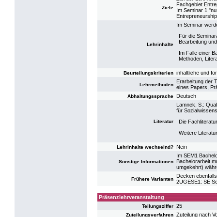
Fachgebiet Entre
Ziele
Im Seminar 1 "nu
Entrepreneurship 
Im Seminar werde
Für die Seminar
Bearbeitung und
Lehrinhalte
Im Falle einer 
Methoden, Litera
inhaltliche und f
Beurteilungskriterien
Erarbeitung der T
Lehrmethoden
eines Papers, Pr
Deutsch
Abhaltungssprache
Lamnek, S.: Qual
für Sozialwissen
Literatur
Die Fachliterat
Weitere Literat
Nein
Lehrinhalte wechselnd?
Im SEM1 Bachelor
Bachelorarbeit mu
Sonstige Informationen
umgekehrt) währe
Decken ebenfalls
Frühere Varianten
2UGESE1: SE Se
Präsenzlehrveranstaltung
25
Teilungsziffer
Zuteilung nach V
Zuteilungsverfahren