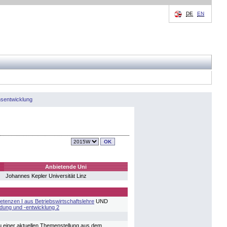
DE
EN
sentwicklung
Anbietende Uni
Johannes Kepler Universität Linz
tenzen I aus Betriebswirtschaftslehre
UND
ung und -entwicklung 2
 zu einer aktuellen Themenstellung aus dem