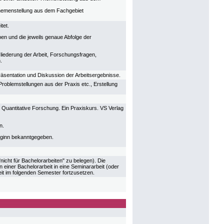
 Themenstellung aus dem Fachgebiet
tet.
en und die jeweils genaue Abfolge der
liederung der Arbeit, Forschungsfragen,
.
 Präsentation und Diskussion der Arbeitsergebnisse.
roblemstellungen aus der Praxis etc., Erstellung
 Quantitative Forschung. Ein Praxiskurs. VS Verlag
n.
beginn bekanntgegeben.
icht für Bachelorarbeiten" zu belegen). Die
 einer Bachelorarbeit in eine Seminararbeit (oder
it im folgenden Semester fortzusetzen.