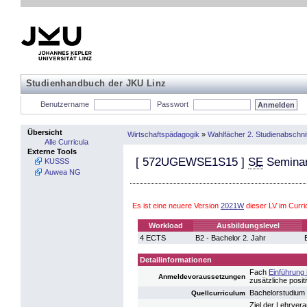
Studienhandbuch der JKU Linz
Benutzername
Passwort
Übersicht
Wirtschaftspädagogik
»
Wahlfächer 2. Studienabschnit
Alle Curricula
Externe Tools
[
572UGEWSE1S15
]
SE
Seminar
KUSSS
Auwea NG
Es ist eine neuere Version
2021W
dieser LV im Curr
Workload
Ausbildungslevel
4 ECTS
B2 - Bachelor 2. Jahr
Detailinformationen
Fach
Einführung 
Anmeldevoraussetzungen
zusätzliche posit
Bachelorstudium
Quellcurriculum
Ziel der Lehrvera