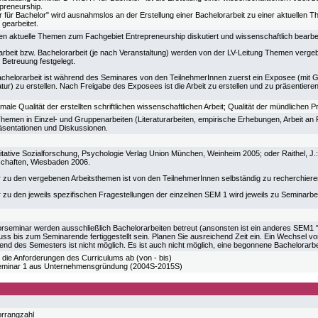
preneurship.
r für Bachelor" wird ausnahmslos an der Erstellung einer Bachelorarbeit zu einer aktuellen
gearbeitet.
n aktuelle Themen zum Fachgebiet Entrepreneurship diskutiert und wissenschaftlich bearbei
arbeit bzw. Bachelorarbeit (je nach Veranstaltung) werden von der LV-Leitung Themen vergeb
 Betreuung festgelegt.
Bachelorarbeit ist während des Seminares von den TeilnehmerInnen zuerst ein Exposee (mit G
tur) zu erstellen. Nach Freigabe des Exposees ist die Arbeit zu erstellen und zu präsentieren
ormale Qualität der erstellten schriftlichen wissenschaftlichen Arbeit; Qualität der mündlichen
hemen in Einzel- und Gruppenarbeiten (Literaturarbeiten, empirische Erhebungen, Arbeit an P
äsentationen und Diskussionen.
itative Sozialforschung, Psychologie Verlag Union München, Weinheim 2005; oder Raithel, J.:
schaften, Wiesbaden 2006.
ur zu den vergebenen Arbeitsthemen ist von den TeilnehmerInnen selbständig zu recherchiere
ur zu den jeweils spezifischen Fragestellungen der einzelnen SEM 1 wird jeweils zu Seminar
seminar werden ausschließlich Bachelorarbeiten betreut (ansonsten ist ein anderes SEM1 "n
ss bis zum Seminarende fertiggestellt sein. Planen Sie ausreichend Zeit ein. Ein Wechsel von
nd des Semesters ist nicht möglich. Es ist auch nicht möglich, eine begonnene Bachelorarbe
 die Anforderungen des Curriculums ab (von - bis)
minar 1 aus Unternehmensgründung (2004S-2015S)
orrangzahl